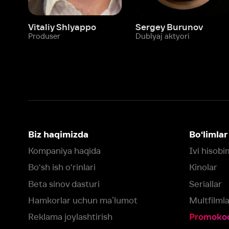
Biz haqimizda
Bo‘limlar
Kompaniya haqida
Ivi hisobim
Bo‘sh ish o‘rinlari
Kinolar
Beta sinov dasturi
Seriallar
Hamkorlar uchun maʼlumot
Multfilmlar
Reklama joylashtirish
Promokodni faoll
Foydalanuvchi bilan kelishuv
Maxfiylik siyosati
Ivi'da tavsiya texnologiyalari tatbiq
qilinadi
Muvofiqlik
Fikr-mulohaza qoldirish