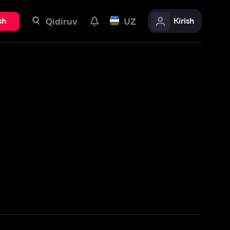
uv
UZ
Kirish