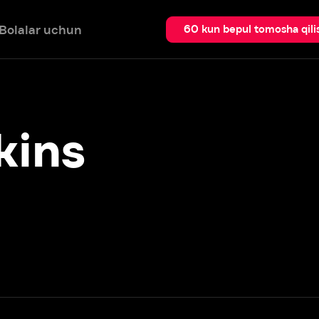
 uchun
Qidir
60 kun bepul tomosha qilish
ns
Batafsil