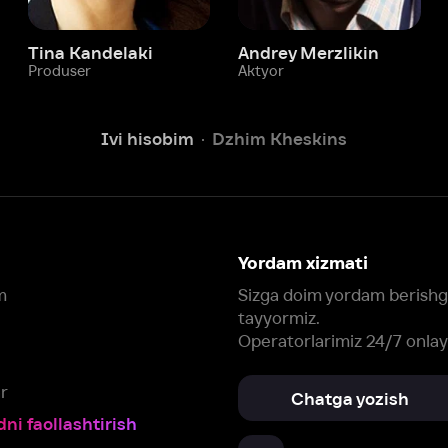
Ivi hisobim
Dzhim Kheskins
Yordam xizmati
Sizga doim yordam berishga
tayyormiz.
Operatorlarimiz 24/7 onlayn
Chatga yozish
Fil
ashtirish