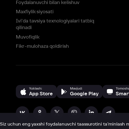
Yuklash:
Mavjud:
Tomosha qiling:
App Store
Google Play
Smart TV
Siz uchun eng yaxshi foydalanuvchi taassurotini ta’minlash maqsadid
olamiz va foydalanamiz. Saytimizni ko‘rishda davom etish orqali siz c
©
2026
“Ivi.ru” MCHJ
rozilik berasiz.
HBO ® and related service marks are the property of Home 
yoki
yordam xizmatiga
murojaat qiling
Roziman