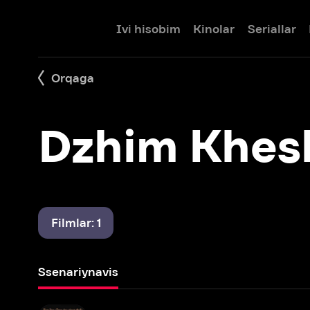
Ivi hisobim
Kinolar
Seriallar
Bolalar
Orqaga
Dzhim Kheski
Filmlar: 1
Ssenariynavis
Klub "Kotton"
1984