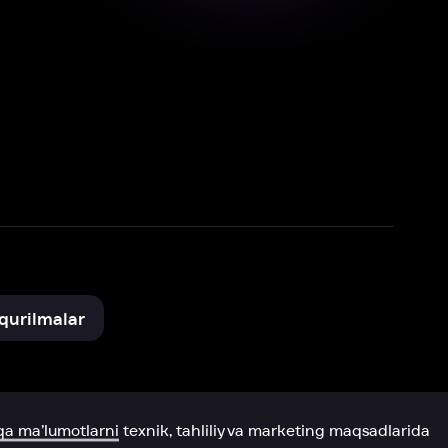
xnik, tahliliy va marketing maqsadlarida
omonimizdan to‘plash va foydalanishga