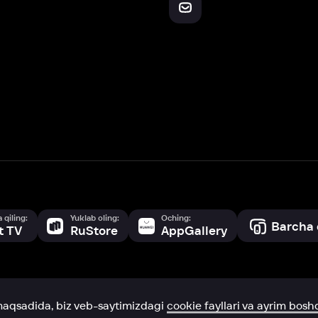
Yuklab oling:
Oching:
Barcha qurilmalar
RuStore
AppGallery
a, biz veb-saytimizdagi
cookie fayllari va ayrim boshqa ma’lumotlarni
te
ookie-fayllar va boshqa ma’lumotlarni
Maxfiylik siyosatiga
muvofiq biz t
Box Office, Inc