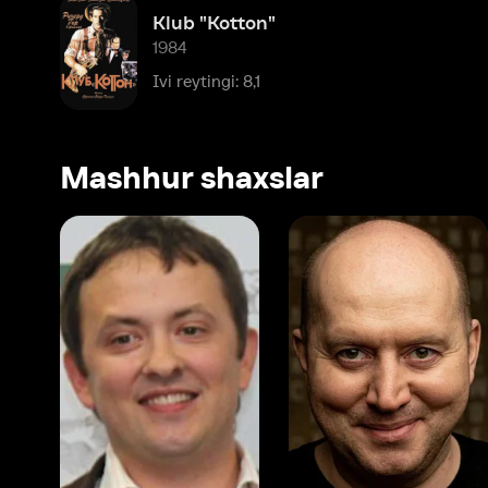
Ivi reytingi: 8,1
Mashhur shaxslar
Vitaliy Shlyappo
Sergey Burunov
Tina
Produser
Dublyaj aktyori
Produ