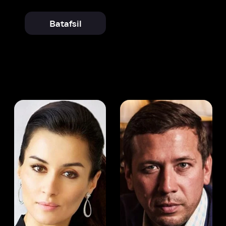
 Kandelaki
Andrey Merzlikin
ser
Aktyor
Aktyor