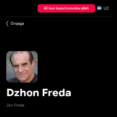
UZ
60 kun bepul tomosha qilish
Orqaga
Dzhon Freda
Jon Freda