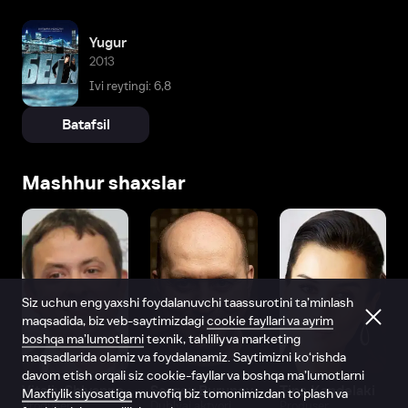
Yugur
2013
Ivi reytingi: 6,8
Batafsil
Mashhur shaxslar
Siz uchun eng yaxshi foydalanuvchi taassurotini ta’minlash
maqsadida, biz veb-saytimizdagi
cookie fayllari va ayrim
boshqa ma’lumotlarni
texnik, tahliliy va marketing
maqsadlarida olamiz va foydalanamiz. Saytimizni ko‘rishda
davom etish orqali siz cookie-fayllar va boshqa ma’lumotlarni
Vitaliy Shlyappo
Sergey Burunov
Tina Kandelaki
Maxfiylik siyosatiga
muvofiq biz tomonimizdan to‘plash va
Produser
Dublyaj aktyori
Produser