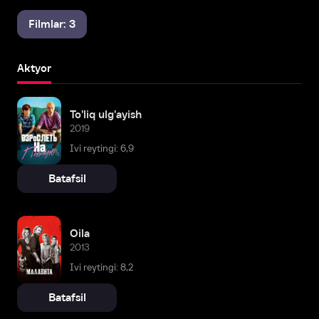
Filmlar: 3
Aktyor
To'liq ulg'ayish
2019
Ivi reytingi: 6,9
Batafsil
Oila
2013
Ivi reytingi: 8,2
Batafsil