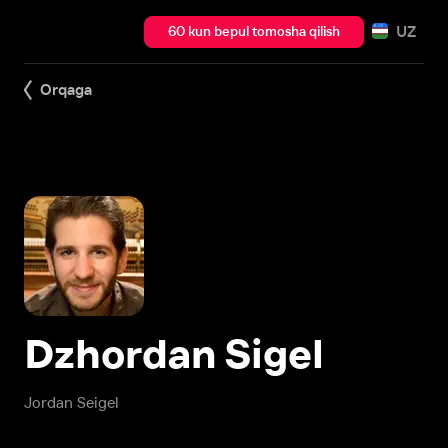
UZ
60 kun bepul tomosha qilish
Orqaga
Dzhordan Sigel
Jordan Seigel