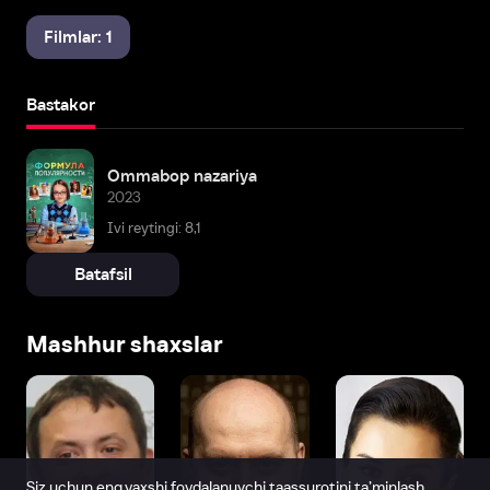
Filmlar: 1
Bastakor
Ommabop nazariya
2023
Ivi reytingi: 8,1
Batafsil
Mashhur shaxslar
Siz uchun eng yaxshi foydalanuvchi taassurotini ta’minlash