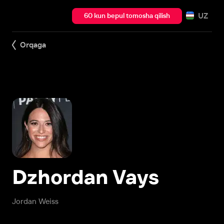
UZ
60 kun bepul tomosha qilish
Orqaga
Dzhordan Vays
Jordan Weiss