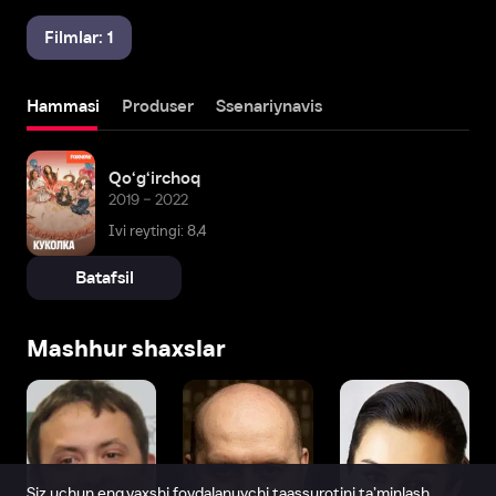
Filmlar: 1
Hammasi
Produser
Ssenariynavis
Qo‘g‘irchoq
2019 – 2022
Ivi reytingi: 8,4
Batafsil
Mashhur shaxslar
Siz uchun eng yaxshi foydalanuvchi taassurotini ta’minlash