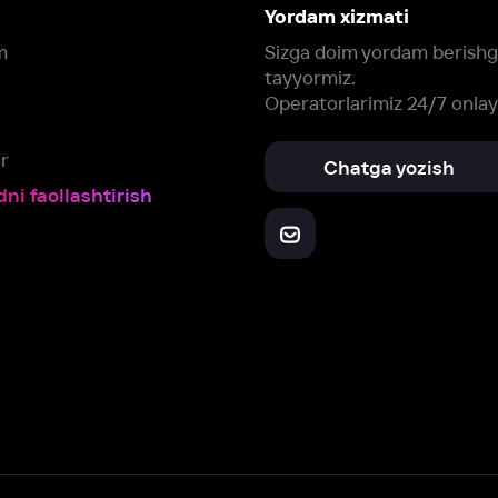
Yuklab oling:
Oching:
Barcha qurilmalar
RuStore
AppGallery
a, biz veb-saytimizdagi
cookie fayllari va ayrim boshqa ma’lumotlarni
te
ookie-fayllar va boshqa ma’lumotlarni
Maxfiylik siyosatiga
muvofiq biz t
Box Office, Inc