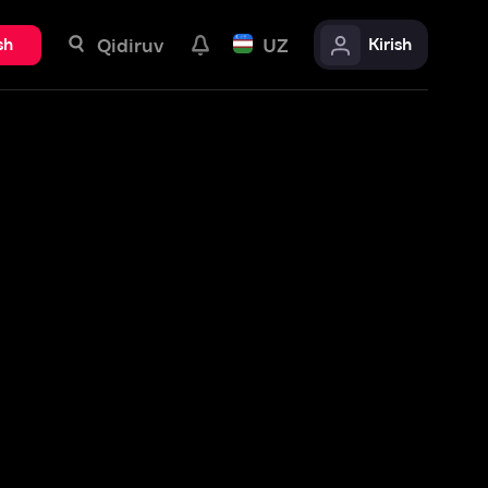
uv
UZ
Kirish