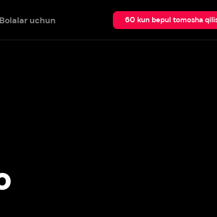
 uchun
Qidir
60 kun bepul tomosha qilish