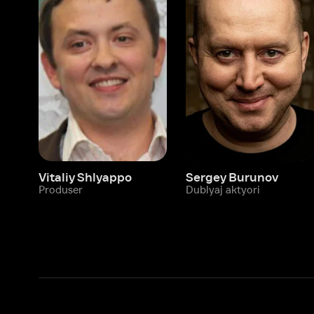
Vitaliy Shlyappo
Sergey Burunov
Tina
Produser
Dublyaj aktyori
Produ
Biz haqimizda
Bo‘limlar
Kompaniya haqida
Ivi hisobim
Bo‘sh ish o‘rinlari
Kinolar
Beta sinov dasturi
Seriallar
Hamkorlar uchun maʼlumot
Multfilmlar
Reklama joylashtirish
Promokodni faoll