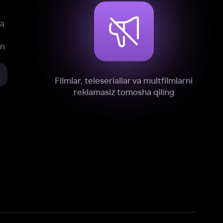
xnik, tahliliy va marketing maqsadlarida
omonimizdan to‘plash va foydalanishga