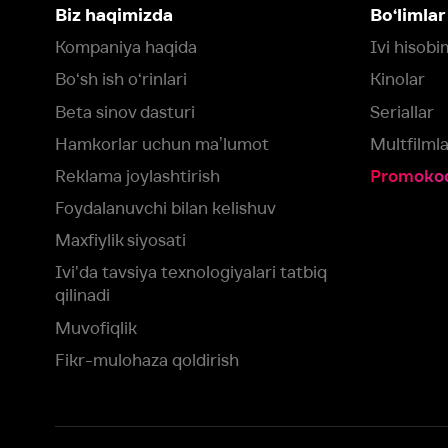
Foydalanuvchi bilan kelishuv
Maxfiylik siyosati
Ivi'da tavsiya texnologiyalari tatbiq
qilinadi
Muvofiqlik
Fikr-mulohaza qoldirish
Yuklash:
Mavjud:
Tomosha qiling:
App Store
Google Play
Smart TV
Siz uchun eng yaxshi foydalanuvchi taassurotini ta’minlash maqsadid
olamiz va foydalanamiz. Saytimizni ko‘rishda davom etish orqali siz c
©
2026
“Ivi.ru” MCHJ
rozilik berasiz.
HBO ® and related service marks are the property of Home 