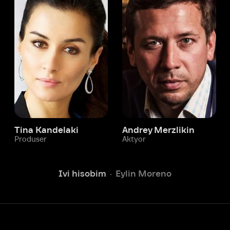
 Kandelaki
Andrey Merzlikin
ser
Aktyor
Aktyor
Ivi hisobim
Eylin Moreno
Yordam xizmati
Sizga doim yordam berishga
tayyormiz.
Operatorlarimiz 24/7 onlayn
Chatga yozish
Fil
ashtirish