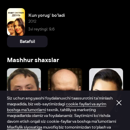
Kun yorug' bo'ladi
2012
Ivi reytingi: 9,6
Batafsil
Mashhur shaxslar
Siz uchun eng yaxshi foydalanuvchi taassurotini ta’minlash
maqsadida, biz veb-saytimizdagi
cookie fayllari va ayrim
boshqa ma’lumotlarni
texnik, tahliliy va marketing
maqsadlarida olamiz va foydalanamiz. Saytimizni ko‘rishda
davom etish orqali siz cookie-fayllar va boshqa ma’lumotlarni
Vitaliy Shlyappo
Sergey Burunov
Tina Kandelaki
Maxfiylik siyosatiga
muvofiq biz tomonimizdan to‘plash va