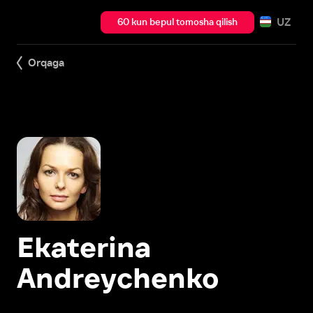
UZ
60 kun bepul tomosha qilish
Orqaga
Ekaterina
Andreychenko