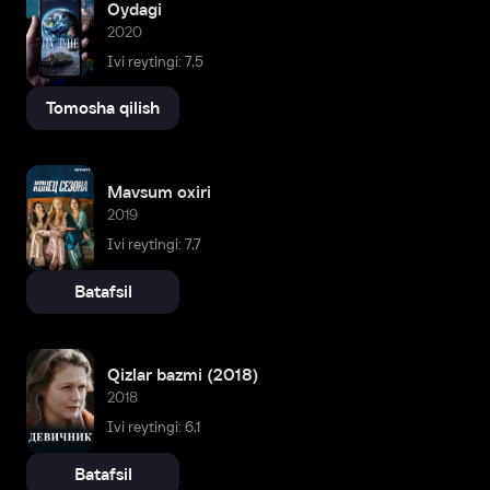
Oydagi
2020
Ivi reytingi: 7,5
Tomosha qilish
Mavsum oxiri
2019
Ivi reytingi: 7,7
Batafsil
Qizlar bazmi (2018)
2018
Ivi reytingi: 6,1
Batafsil