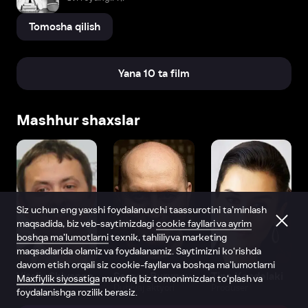
Tomosha qilish
Yana 10 ta film
Mashhur shaxslar
Siz uchun eng yaxshi foydalanuvchi taassurotini ta’minlash
maqsadida, biz veb-saytimizdagi
cookie fayllari va ayrim
boshqa ma’lumotlarni
texnik, tahliliy va marketing
maqsadlarida olamiz va foydalanamiz. Saytimizni ko‘rishda
davom etish orqali siz cookie-fayllar va boshqa ma’lumotlarni
Vitaliy Shlyappo
Sergey Burunov
Tina Kandelaki
Maxfiylik siyosatiga
muvofiq biz tomonimizdan to‘plash va
Produser
Dublyaj aktyori
Produser
foydalanishga rozilik berasiz.