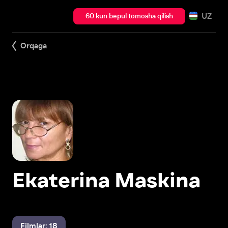
UZ
60 kun bepul tomosha qilish
Orqaga
Ekaterina Maskina
Filmlar: 18