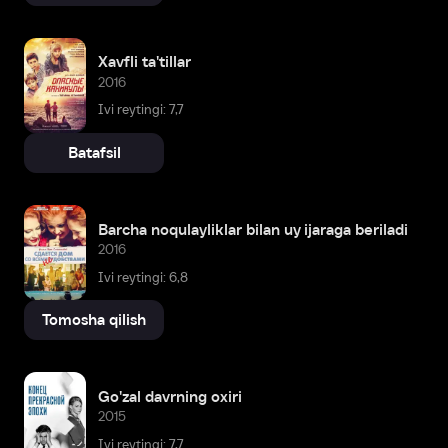
Xavfli ta'tillar
2016
Ivi reytingi: 7,7
Batafsil
Barcha noqulayliklar bilan uy ijaraga beriladi
2016
Ivi reytingi: 6,8
Tomosha qilish
Go'zal davrning oxiri
2015
Ivi reytingi: 7,7