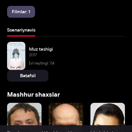
Filmlar: 1
Ssenariynavis
Muz teshigi
2017
Ivi reytingi: 7,4
Batafsil
Mashhur shaxslar