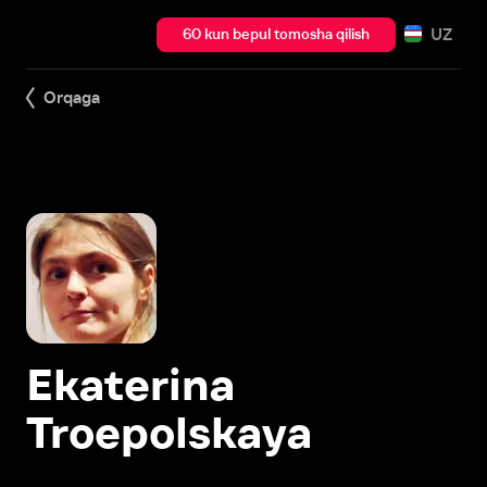
UZ
60 kun bepul tomosha qilish
Orqaga
Ekaterina
Troepolskaya