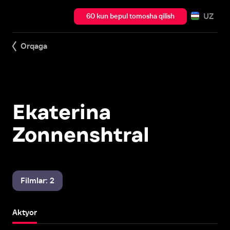
UZ
60 kun bepul tomosha qilish
Orqaga
Ekaterina
Zonnenshtral
Filmlar: 2
Aktyor