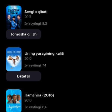
Sevgi oqibati
2017
Ivi reytingi: 8,3
Tomosha qilish
Uning yuragining kaliti
2016
Ivi reytingi: 7,4
Batafsil
Hamshira (2016)
2016
Ivi reytingi: 8,4