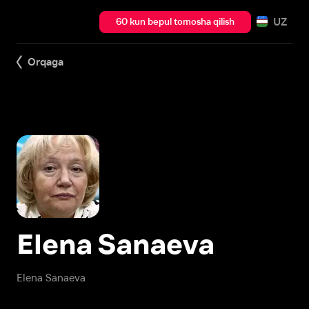
UZ
60 kun bepul tomosha qilish
Orqaga
Elena Sanaeva
Elena Sanaeva