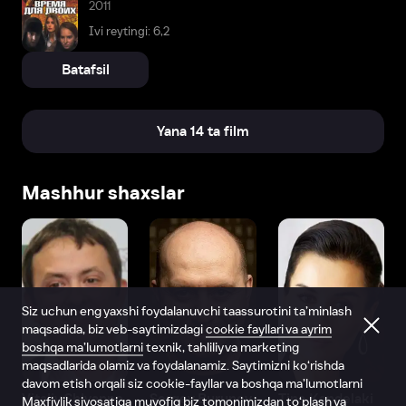
2011
Ivi reytingi: 6,2
Batafsil
Yana 14 ta film
Mashhur shaxslar
Siz uchun eng yaxshi foydalanuvchi taassurotini ta’minlash
maqsadida, biz veb-saytimizdagi
cookie fayllari va ayrim
boshqa ma’lumotlarni
texnik, tahliliy va marketing
maqsadlarida olamiz va foydalanamiz. Saytimizni ko‘rishda
davom etish orqali siz cookie-fayllar va boshqa ma’lumotlarni
Vitaliy Shlyappo
Sergey Burunov
Tina Kandelaki
Maxfiylik siyosatiga
muvofiq biz tomonimizdan to‘plash va