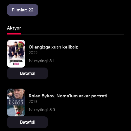
Filmlar: 22
Aktyor
Oilangizga xush kelibsiz
2022
Ivi reytingi: 8,1
Batafsil
Rolan Bykov. Noma'lum askar portreti
2019
Ivi reytingi: 8,9
Batafsil