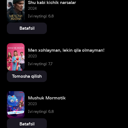
Shu kabi kichik narsalar
2024
Ivi reytingi: 6,8
Batafsil
Men xohlayman, lekin qila olmayman!
2023
Ivi reytingi: 7,7
Tomosha qilish
Mushuk Mormotik
2023
Ivi reytingi: 6,8
Batafsil