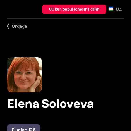
UZ
60 kun bepul tomosha qilish
Orqaga
Elena Soloveva
Filmlar: 126