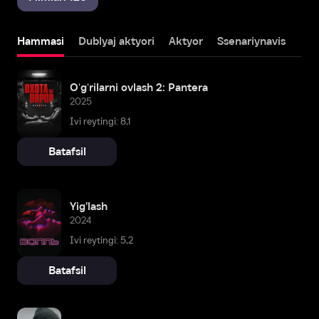
Hammasi
Dublyaj aktyori
Aktyor
Ssenariynavis
Oʻgʻrilarni ovlash 2: Pantera
2025
Ivi reytingi: 8,1
Batafsil
Yig'lash
2024
Ivi reytingi: 5,2
Batafsil