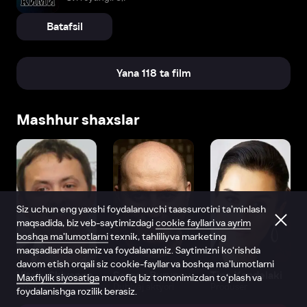
Batafsil
Yana 118 ta film
Mashhur shaxslar
Siz uchun eng yaxshi foydalanuvchi taassurotini ta’minlash
maqsadida, biz veb-saytimizdagi
cookie fayllari va ayrim
boshqa ma’lumotlarni
texnik, tahliliy va marketing
maqsadlarida olamiz va foydalanamiz. Saytimizni ko‘rishda
davom etish orqali siz cookie-fayllar va boshqa ma’lumotlarni
Vitaliy Shlyappo
Sergey Burunov
Tina Kandelaki
Maxfiylik siyosatiga
muvofiq biz tomonimizdan to‘plash va
Produser
Dublyaj aktyori
Produser
foydalanishga rozilik berasiz.