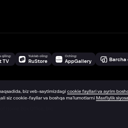
a, biz veb-saytimizdagi
cookie fayllari va ayrim boshqa ma’lumotlarni
te
ookie-fayllar va boshqa ma’lumotlarni
Maxfiylik siyosatiga
muvofiq biz t
Box Office, Inc