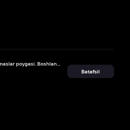
Ajdarlar: Qo'rqmaslar poygasi. Boshlanishi
Batafsil