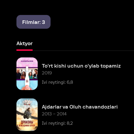
Filmlar: 3
Aktyor
To'rt kishi uchun o'ylab topamiz
2019
Ivi reytingi: 6,8
Ajdarlar va Oluh chavandozlari
2013 – 2014
Ivi reytingi: 8,2
Mashhur shaxslar