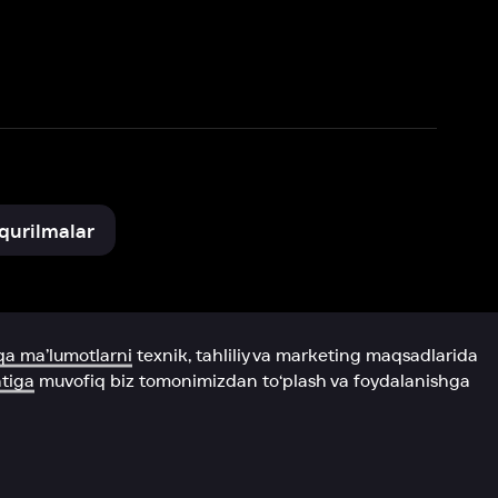
xnik, tahliliy va marketing maqsadlarida
omonimizdan to‘plash va foydalanishga