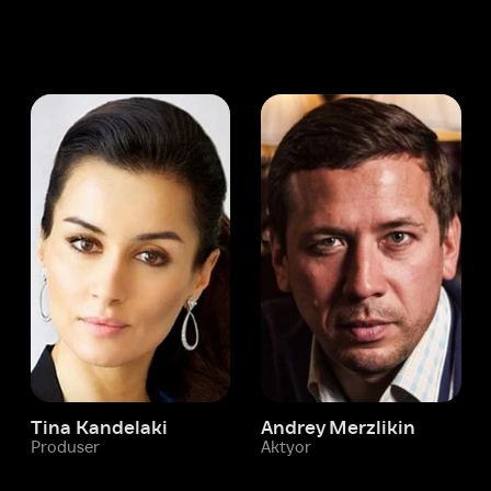
 Kandelaki
Andrey Merzlikin
ser
Aktyor
Aktyor
Ivi hisobim
Andre Vermyulen
Yordam xizmati
Sizga doim yordam berishga