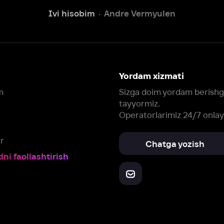
tayyormiz.
Operatorlarimiz 24/7 onlayn
Chatga yozish
Fil
ashtirish
Yuklab oling:
Oching:
Barcha qurilmalar
RuStore
AppGallery