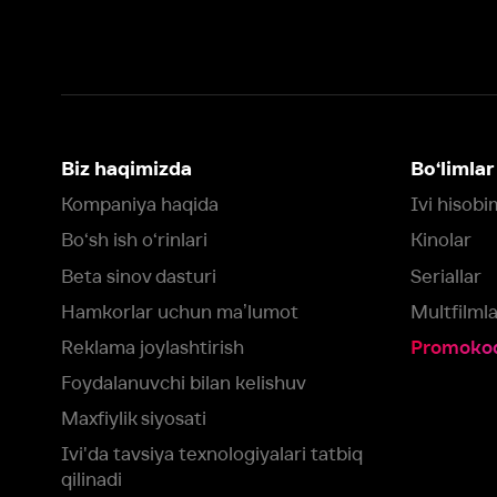
Bo‘sh ish o‘rinlari
Kinolar
Beta sinov dasturi
Seriallar
Hamkorlar uchun maʼlumot
Multfilmlar
Reklama joylashtirish
Promokodni faoll
Foydalanuvchi bilan kelishuv
Maxfiylik siyosati
Ivi'da tavsiya texnologiyalari tatbiq
qilinadi
Muvofiqlik
Fikr-mulohaza qoldirish
Yuklash:
Mavjud:
Tomosha qiling:
App Store
Google Play
Smart TV