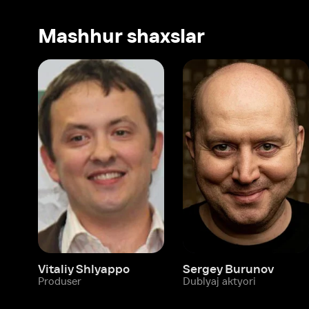
Vitaliy Shlyappo
Sergey Burunov
Tina
Produser
Dublyaj aktyori
Produ
Biz haqimizda
Bo‘limlar
Kompaniya haqida
Ivi hisobim