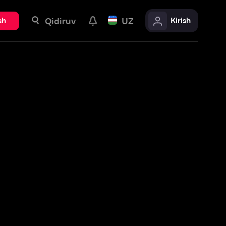
uv
UZ
Kirish