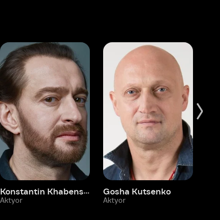
Konstantin Khabenskiy
Gosha Kutsenko
Fyodor Bondarchuk
Pa
Aktyor
Aktyor
Ak