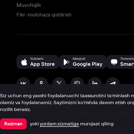
Siz uchun eng yaxshi foydalanuvchi taassurotini ta’minlash maqsadid
olamiz va foydalanamiz. Saytimizni ko‘rishda davom etish orqali siz c
©
2026
“Ivi.ru” MCHJ
rozilik berasiz.
HBO ® and related service marks are the property of Home 
yoki
yordam xizmatiga
murojaat qiling
Roziman