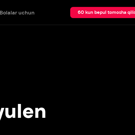
 uchun
Qidir
60 kun bepul tomosha qilish
len