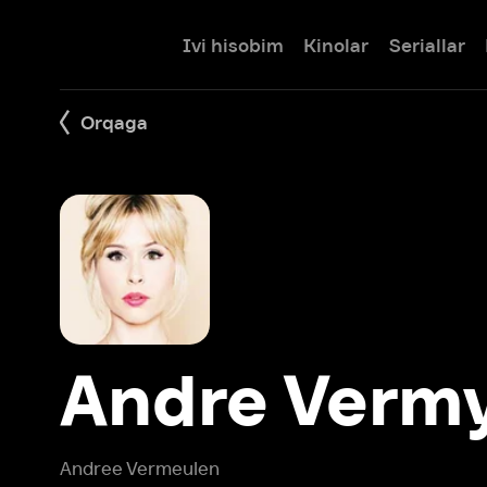
Ivi hisobim
Kinolar
Seriallar
Bolalar
Orqaga
Andre Vermyu
Andree Vermeulen