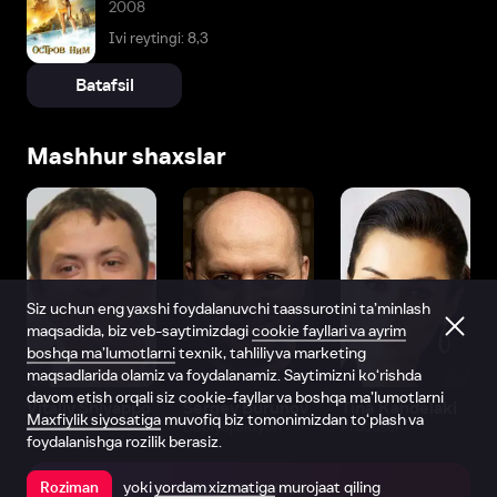
2008
Ivi reytingi: 8,3
Batafsil
Mashhur shaxslar
Siz uchun eng yaxshi foydalanuvchi taassurotini ta’minlash
maqsadida, biz veb-saytimizdagi
cookie fayllari va ayrim
boshqa ma’lumotlarni
texnik, tahliliy va marketing
maqsadlarida olamiz va foydalanamiz. Saytimizni ko‘rishda
davom etish orqali siz cookie-fayllar va boshqa ma’lumotlarni
Vitaliy Shlyappo
Sergey Burunov
Tina Kandelaki
Maxfiylik siyosatiga
muvofiq biz tomonimizdan to‘plash va
Produser
Dublyaj aktyori
Produser
foydalanishga rozilik berasiz.
yoki
yordam xizmatiga
murojaat qiling
Roziman
Ilovada ochish