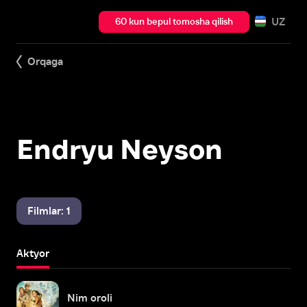
UZ
60 kun bepul tomosha qilish
Orqaga
Endryu Neyson
Filmlar: 1
Aktyor
Nim oroli