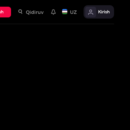
uv
UZ
Kirish