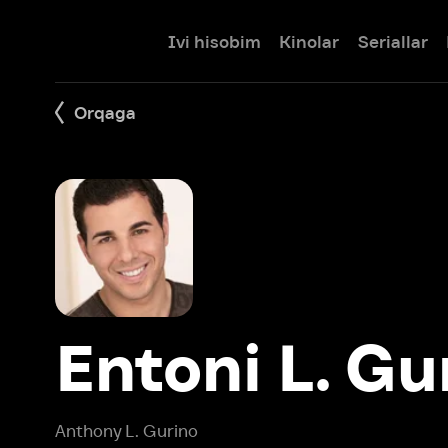
Ivi hisobim
Kinolar
Seriallar
Bolalar
Orqaga
Entoni L. Guri
Anthony L. Gurino