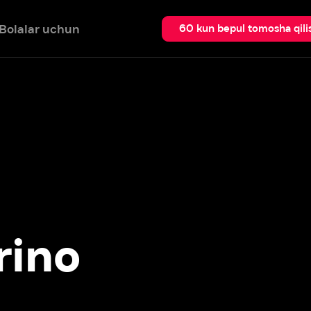
 uchun
Qidir
60 kun bepul tomosha qilish
no