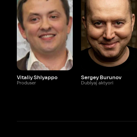
Vitaliy Shlyappo
Sergey Burunov
Tina
Produser
Dublyaj aktyori
Produ
Biz haqimizda
Bo‘limlar
Kompaniya haqida
Ivi hisobim
Bo‘sh ish o‘rinlari
Kinolar
Beta sinov dasturi
Seriallar
Hamkorlar uchun maʼlumot
Multfilmlar
Reklama joylashtirish
Promokodni faoll