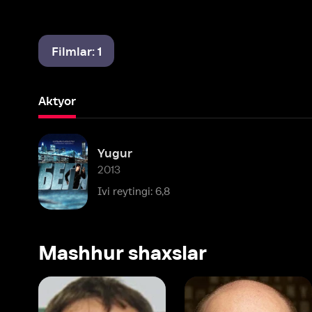
Filmlar: 1
Aktyor
Yugur
2013
Ivi reytingi: 6,8
Mashhur shaxslar