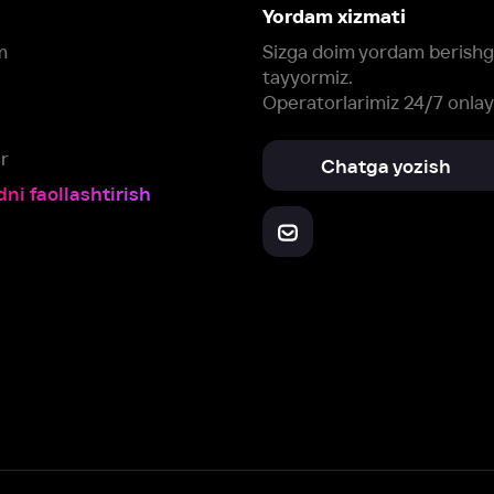
Yuklab oling:
Oching:
Barcha qurilmalar
RuStore
AppGallery
a, biz veb-saytimizdagi
cookie fayllari va ayrim boshqa ma’lumotlarni
te
ookie-fayllar va boshqa ma’lumotlarni
Maxfiylik siyosatiga
muvofiq biz t
Box Office, Inc