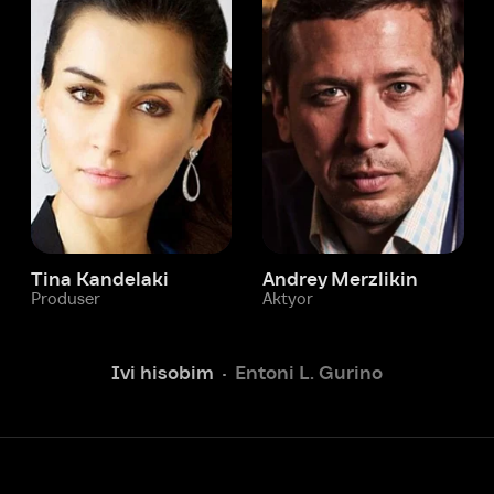
 Kandelaki
Andrey Merzlikin
ser
Aktyor
Aktyor
Ivi hisobim
Entoni L. Gurino
Yordam xizmati
Sizga doim yordam berishga
tayyormiz.
Operatorlarimiz 24/7 onlayn
Chatga yozish
Fil
ashtirish