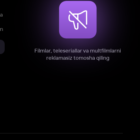
xnik, tahliliy va marketing maqsadlarida
omonimizdan to‘plash va foydalanishga