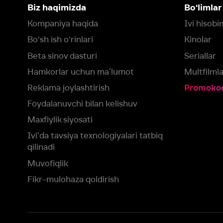
Foydalanuvchi bilan kelishuv
Maxfiylik siyosati
Ivi'da tavsiya texnologiyalari tatbiq
qilinadi
Muvofiqlik
Fikr-mulohaza qoldirish
Yuklash:
Mavjud:
Tomosha qiling:
App Store
Google Play
Smart TV
Siz uchun eng yaxshi foydalanuvchi taassurotini ta’minlash maqsadid
olamiz va foydalanamiz. Saytimizni ko‘rishda davom etish orqali siz c
©
2026
“Ivi.ru” MCHJ
rozilik berasiz.
HBO ® and related service marks are the property of Home 