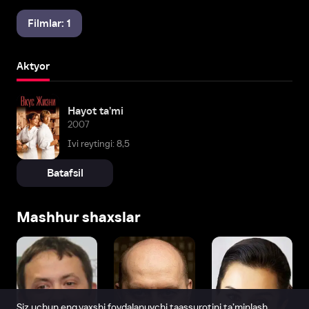
Filmlar: 1
Aktyor
Hayot ta'mi
2007
Ivi reytingi: 8,5
Batafsil
Mashhur shaxslar
Siz uchun eng yaxshi foydalanuvchi taassurotini ta’minlash