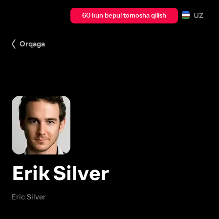
UZ
60 kun bepul tomosha qilish
Orqaga
Erik Silver
Eric Silver