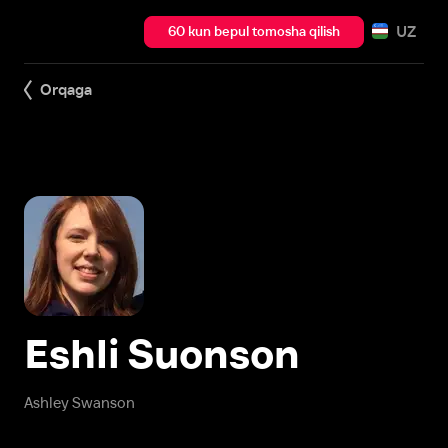
UZ
60 kun bepul tomosha qilish
Orqaga
Eshli Suonson
Ashley Swanson