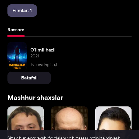
Filmlar: 1
Rassom
O'limli hazil
2021
Ivi reytingi: 5,1
Batafsil
Mashhur shaxslar
Siz uchun eng yaxshi foydalanuvchi taassurotini ta’minlash