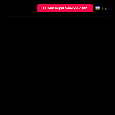
UZ
60 kun bepul tomosha qilish