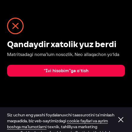
Qandaydir xatolik yuz berdi
Matritsadagi noma’lum nosozlik, Neo allaqachon yo‘lda
“Ivi hisobim”ga o‘tish
Siz uchun eng yaxshi foydalanuvchi taassurotini ta’minlash
maqsadida, biz veb-saytimizdagi
cookie fayllari va ayrim
boshqa ma’lumotlarni
texnik, tahliliy va marketing