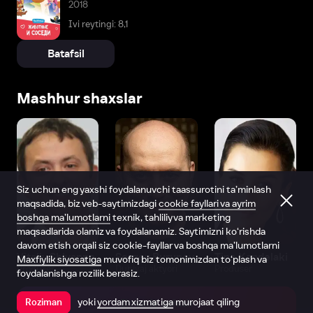
2018
Ivi reytingi: 8,1
Batafsil
Mashhur shaxslar
Siz uchun eng yaxshi foydalanuvchi taassurotini ta’minlash
maqsadida, biz veb-saytimizdagi
cookie fayllari va ayrim
boshqa ma’lumotlarni
texnik, tahliliy va marketing
maqsadlarida olamiz va foydalanamiz. Saytimizni ko‘rishda
davom etish orqali siz cookie-fayllar va boshqa ma’lumotlarni
Vitaliy Shlyappo
Sergey Burunov
Tina Kandelaki
Maxfiylik siyosatiga
muvofiq biz tomonimizdan to‘plash va
Produser
Dublyaj aktyori
Produser
foydalanishga rozilik berasiz.
yoki
yordam xizmatiga
murojaat qiling
Roziman
Ilovada ochish