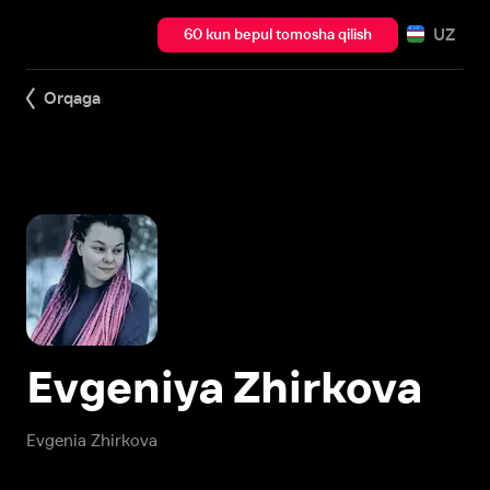
UZ
60 kun bepul tomosha qilish
Orqaga
Evgeniya Zhirkova
Evgenia Zhirkova