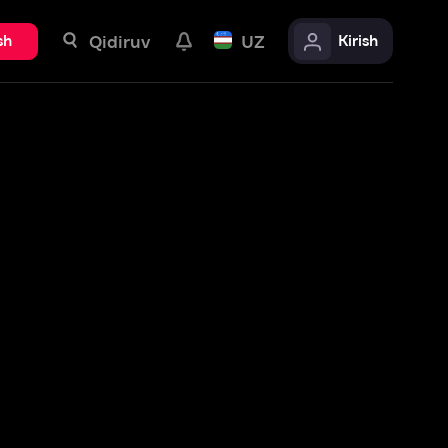
uv
UZ
Kirish