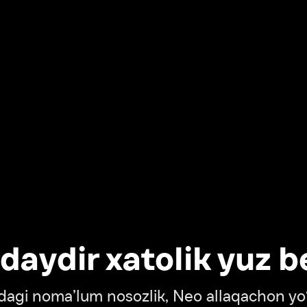
dir xatolik yuz berdi
oma’lum nosozlik, Neo allaqachon yo‘lda
‘tish