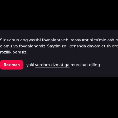
Biz haqimizda
Bo‘limlar