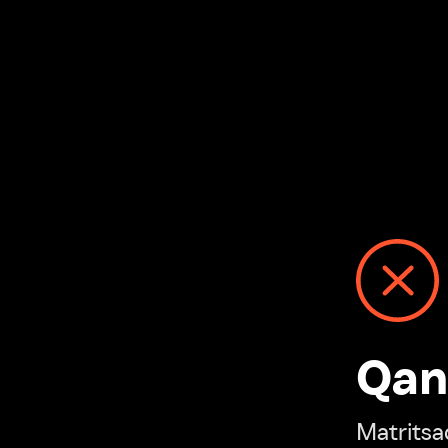
Qanday
Matritsadagi n
“Ivi hisobim”ga o