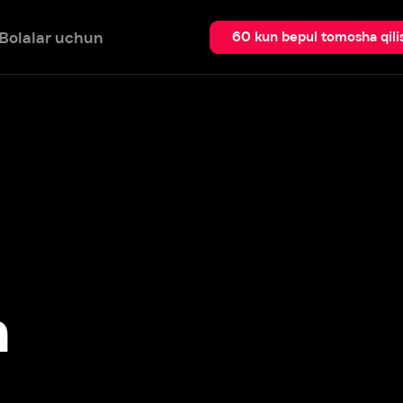
 uchun
Qidir
60 kun bepul tomosha qilish