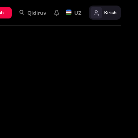
uv
UZ
Kirish