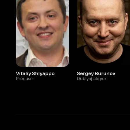
Vitaliy Shlyappo
Sergey Burunov
Tina
Produser
Dublyaj aktyori
Produ
Biz haqimizda
Bo‘limlar
Kompaniya haqida
Ivi hisobim
Bo‘sh ish o‘rinlari
Kinolar
Beta sinov dasturi
Seriallar
Hamkorlar uchun maʼlumot
Multfilmlar
Reklama joylashtirish
Promokodni faoll