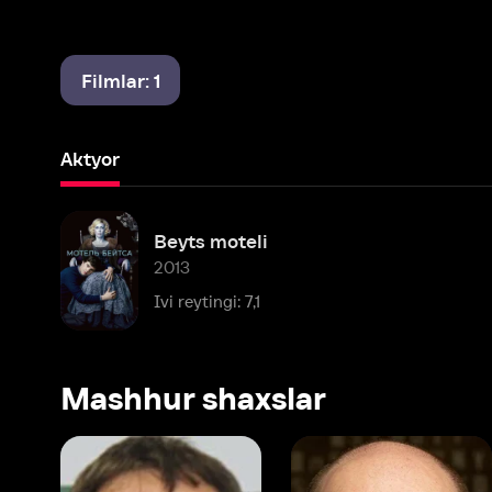
Filmlar: 1
Aktyor
Beyts moteli
2013
Ivi reytingi: 7,1
Mashhur shaxslar