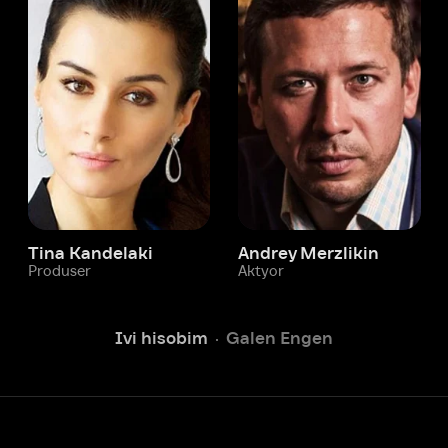
 Kandelaki
Andrey Merzlikin
ser
Aktyor
Aktyor
Ivi hisobim
Galen Engen
Yordam xizmati
Sizga doim yordam berishga
tayyormiz.
Operatorlarimiz 24/7 onlayn
Chatga yozish
Fil
ashtirish