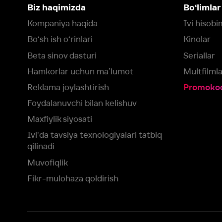
Foydalanuvchi bilan kelishuv
Maxfiylik siyosati
Ivi'da tavsiya texnologiyalari tatbiq
qilinadi
Muvofiqlik
Fikr-mulohaza qoldirish
Yuklash:
Mavjud:
Tomosha qiling:
App Store
Google Play
Smart TV
Siz uchun eng yaxshi foydalanuvchi taassurotini ta’minlash maqsadid
olamiz va foydalanamiz. Saytimizni ko‘rishda davom etish orqali siz c
©
2026
“Ivi.ru” MCHJ
rozilik berasiz.
HBO ® and related service marks are the property of Home 