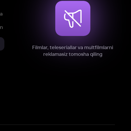
xnik, tahliliy va marketing maqsadlarida
omonimizdan to‘plash va foydalanishga