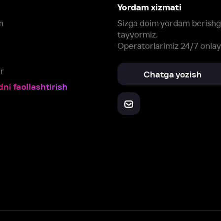
Yuklab oling:
Oching:
Barcha qurilmalar
RuStore
AppGallery
a, biz veb-saytimizdagi
cookie fayllari va ayrim boshqa ma’lumotlarni
te
ookie-fayllar va boshqa ma’lumotlarni
Maxfiylik siyosatiga
muvofiq biz t
Box Office, Inc