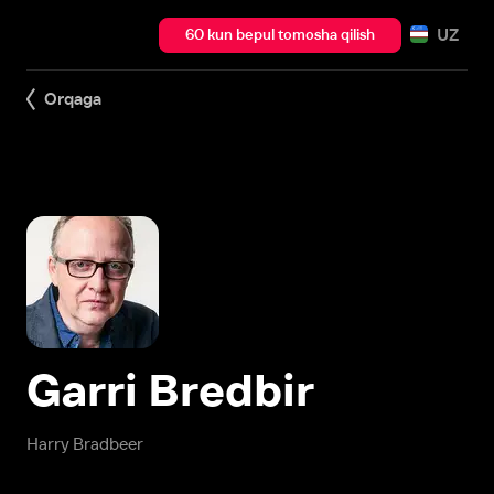
UZ
60 kun bepul tomosha qilish
Orqaga
Garri Bredbir
Harry Bradbeer