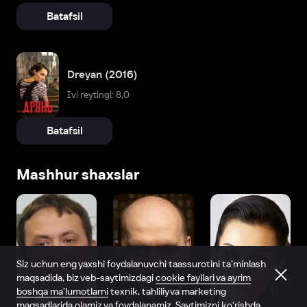
Batafsil
Dreyan (2016)
Ivi reytingi: 8,0
Batafsil
Mashhur shaxslar
Siz uchun eng yaxshi foydalanuvchi taassurotini ta’minlash
maqsadida, biz veb-saytimizdagi
cookie fayllari va ayrim
boshqa ma’lumotlarni
texnik, tahliliy va marketing
maqsadlarida olamiz va foydalanamiz. Saytimizni ko‘rishda