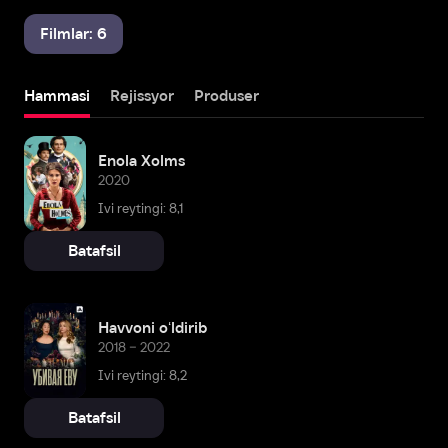
Filmlar: 6
Hammasi
Rejissyor
Produser
Enola Xolms
2020
Ivi reytingi: 8,1
Batafsil
Havvoni oʻldirib
2018 – 2022
Ivi reytingi: 8,2
Batafsil