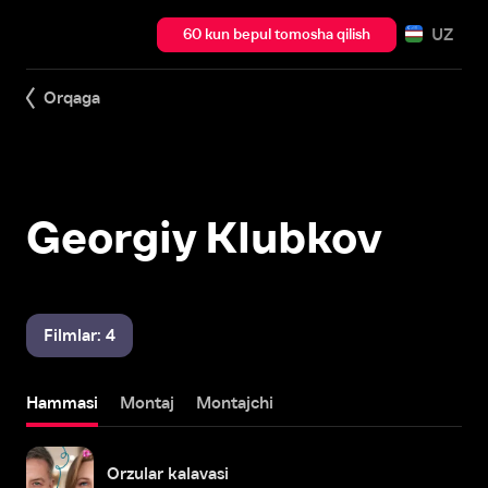
UZ
60 kun bepul tomosha qilish
Orqaga
Georgiy Klubkov
Filmlar: 4
Hammasi
Montaj
Montajchi
Orzular kalavasi