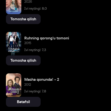
2026
Ivi reytingi: 8,0
Tomosha qilish
Ruhning qorong'u tomoni
2015
Ivi reytingi: 7,3
Tomosha qilish
Masha qonunda! - 2
2012
Ivi reytingi: 7,8
Batafsil