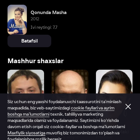
Qonunda Masha
2012
Ivi reytingi: 7,7
Batafsil
Mashhur shaxslar
Siz uchun eng yaxshi foydalanuvchi taassurotini ta’minlash
maqsadida, biz veb-saytimizdagi
cookie fayllari va ayrim
boshqa ma’lumotlarni
texnik, tahliliy va marketing
maqsadlarida olamiz va foydalanamiz. Saytimizni ko‘rishda
davom etish orqali siz cookie-fayllar va boshqa ma’lumotlarni
Vitaliy Shlyappo
Sergey Burunov
Tina Kandelaki
Maxfiylik siyosatiga
muvofiq biz tomonimizdan to‘plash va
Produser
Dublyaj aktyori
Produser
foydalanishga rozilik berasiz.