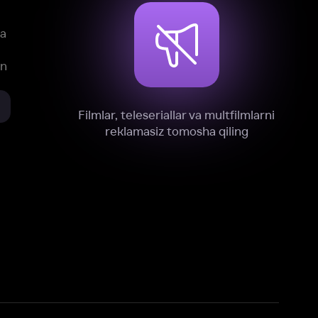
xnik, tahliliy va marketing maqsadlarida
omonimizdan to‘plash va foydalanishga