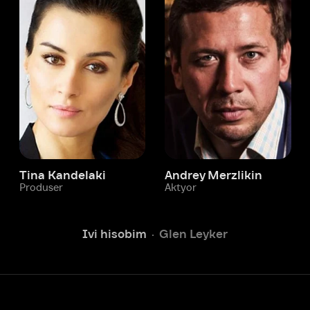
 Kandelaki
Andrey Merzlikin
ser
Aktyor
Aktyor
Ivi hisobim
Glen Leyker
Yordam xizmati
Sizga doim yordam berishga
tayyormiz.
Operatorlarimiz 24/7 onlayn
Chatga yozish
Fil
ashtirish