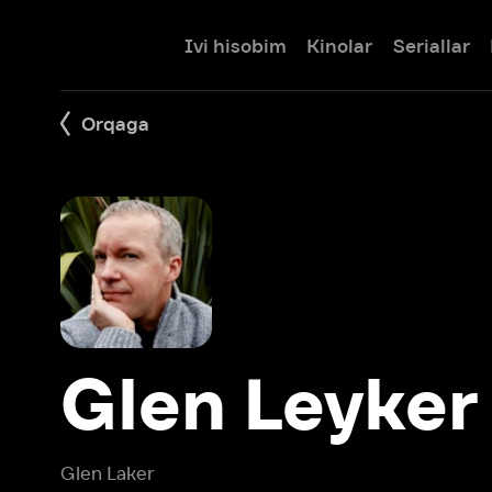
Ivi hisobim
Kinolar
Seriallar
Bolalar
Orqaga
Glen Leyker
Glen Laker