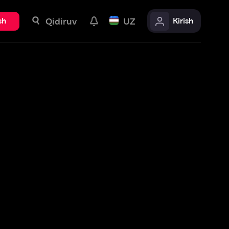
uv
UZ
Kirish