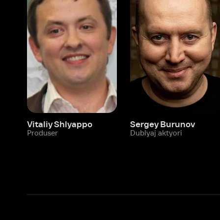
Vitaliy Shlyappo
Sergey Burunov
Tina
Produser
Dublyaj aktyori
Produ
Biz haqimizda
Bo‘limlar
Kompaniya haqida
Ivi hisobim
Bo‘sh ish o‘rinlari
Kinolar
Beta sinov dasturi
Seriallar
Hamkorlar uchun maʼlumot
Multfilmlar
Reklama joylashtirish
Promokodni faoll