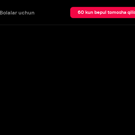
 uchun
Qidir
60 kun bepul tomosha qilish