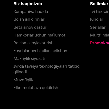
Foydalanuvchi bilan kelishuv
Maxfiylik siyosati
Ivi'da tavsiya texnologiyalari tatbiq
qilinadi
Muvofiqlik
Fikr-mulohaza qoldirish
Yuklash:
Mavjud:
Tomosha qiling:
App Store
Google Play
Smart TV
Siz uchun eng yaxshi foydalanuvchi taassurotini ta’minlash maqsadid
olamiz va foydalanamiz. Saytimizni ko‘rishda davom etish orqali siz c
©
2026
“Ivi.ru” MCHJ
rozilik berasiz.
HBO ® and related service marks are the property of Home 