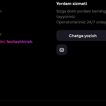
Yuklab oling:
Oching:
Barcha qurilmalar
RuStore
AppGallery
a, biz veb-saytimizdagi
cookie fayllari va ayrim boshqa ma’lumotlarni
te
ookie-fayllar va boshqa ma’lumotlarni
Maxfiylik siyosatiga
muvofiq biz t
Box Office, Inc