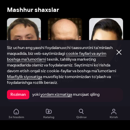
Mashhur shaxslar
Siz uchun eng yaxshi foydalanuvchi taassurotini ta’minlash
maqsadida, biz veb-saytimizdagi
cookie fayllari va ayrim
boshqa ma’lumotlarni
texnik, tahliliy va marketing
maqsadlarida olamiz va foydalanamiz. Saytimizni ko‘rishda
davom etish orqali siz cookie-fayllar va boshqa ma’lumotlarni
Vitaliy Shlyappo
Sergey Burunov
Tina Kandelaki
Maxfiylik siyosatiga
muvofiq biz tomonimizdan to‘plash va
Produser
Dublyaj aktyori
Produser
foydalanishga rozilik berasiz.
yoki
yordam xizmatiga
murojaat qiling
Roziman
Ilovada ochish
Ivi hisobim
Katalog
Qidiruv
Kirish