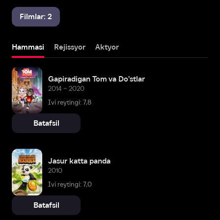
Filmlar: 2
Hammasi
Rejissyor
Aktyor
Gapiradigan Tom va Do'stlar
2014 – 2020
Ivi reytingi: 7,8
Batafsil
Jasur katta panda
2010
Ivi reytingi: 7,0
Batafsil