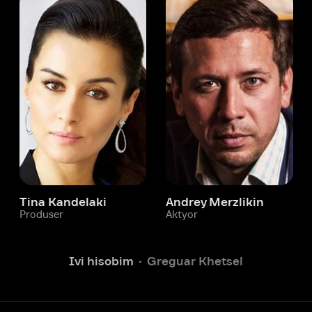
 Kandelaki
Andrey Merzlikin
ser
Aktyor
Aktyor
Ivi hisobim
Greguar Khetsel
Yordam xizmati
Sizga doim yordam berishga
tayyormiz.
Operatorlarimiz 24/7 onlayn
Chatga yozish
Fil
ashtirish