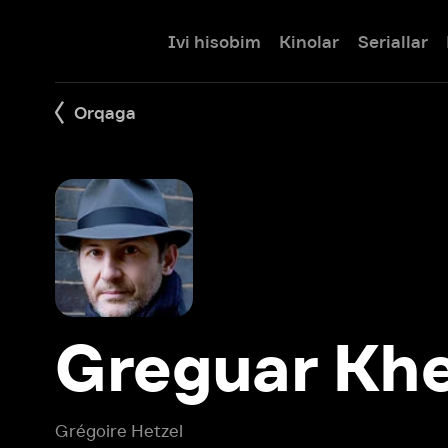
Ivi hisobim
Kinolar
Seriallar
Bolalar
Orqaga
Greguar Khets
Grégoire Hetzel