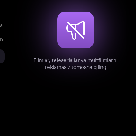
xnik, tahliliy va marketing maqsadlarida
omonimizdan to‘plash va foydalanishga