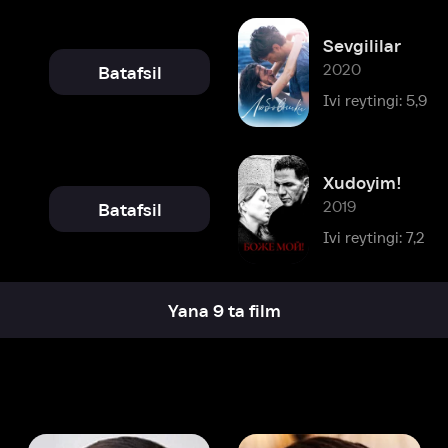
Xudoyim!
2019
Batafsil
Ivi reytingi: 7,2
Yana 9 ta film