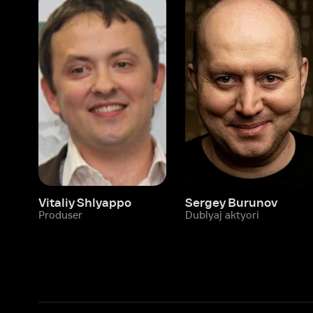
Vitaliy Shlyappo
Sergey Burunov
Tina
Produser
Dublyaj aktyori
Produ
Biz haqimizda
Bo‘limlar
Kompaniya haqida
Ivi hisobim
Bo‘sh ish o‘rinlari
Kinolar
Beta sinov dasturi
Seriallar
Hamkorlar uchun maʼlumot
Multfilmlar
Reklama joylashtirish
Promokodni faoll
Foydalanuvchi bilan kelishuv