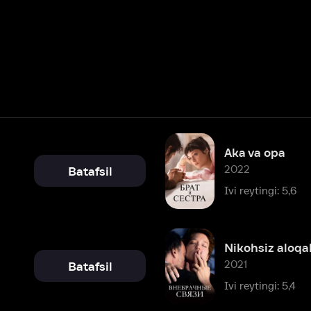
Aka va opa
2022
Batafsil
Ivi reytingi: 5,6
Nikohsiz aloqalar
2021
Batafsil
Ivi reytingi: 5,4
Sevgililar
2020
Batafsil
Ivi reytingi: 5,9