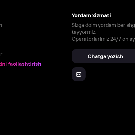
Yuklab oling:
Oching:
Barcha qurilmalar
RuStore
AppGallery
a, biz veb-saytimizdagi
cookie fayllari va ayrim boshqa ma’lumotlarni
te
ookie-fayllar va boshqa ma’lumotlarni
Maxfiylik siyosatiga
muvofiq biz t
Box Office, Inc