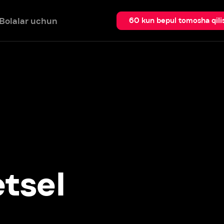
 uchun
Qidir
60 kun bepul tomosha qilish
el