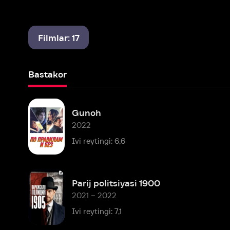
Filmlar: 17
Bastakor
Gunoh
2022
Ivi reytingi: 6,6
Parij politsiyasi 1900
2021 – 2022
Ivi reytingi: 7,1
Bu yangi dunyo
2021