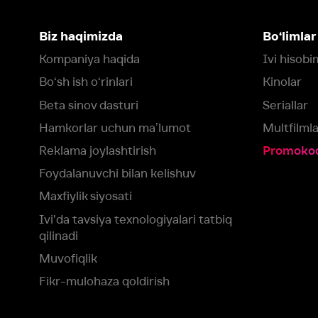
Maxfiylik siyosati
Ivi'da tavsiya texnologiyalari tatbiq
qilinadi
Muvofiqlik
Fikr-mulohaza qoldirish
Yuklash:
Mavjud:
Tomosha qiling:
App Store
Google Play
Smart TV
Siz uchun eng yaxshi foydalanuvchi taassurotini ta’minlash maqsadid
olamiz va foydalanamiz. Saytimizni ko‘rishda davom etish orqali siz c
©
2026
“Ivi.ru” MCHJ
rozilik berasiz.
HBO ® and related service marks are the property of Home 
yoki
yordam xizmatiga
murojaat qiling
Roziman