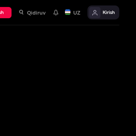
uv
UZ
Kirish