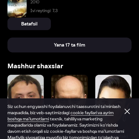
2010
Ivi reytingi: 7,3
Batafsil
Yana 17 ta film
Mashhur shaxslar
Siz uchun eng yaxshi foydalanuvchi taassurotini ta’minlash
maqsadida, biz veb-saytimizdagi
cookie fayllari va ayrim
boshqa ma’lumotlarni
texnik, tahliliy va marketing
maqsadlarida olamiz va foydalanamiz. Saytimizni ko‘rishda
davom etish orqali siz cookie-fayllar va boshqa ma’lumotlarni
Vitaliy Shlyappo
Sergey Burunov
Tina Kandelaki
Maxfiylik siyosatiga
muvofiq biz tomonimizdan to‘plash va