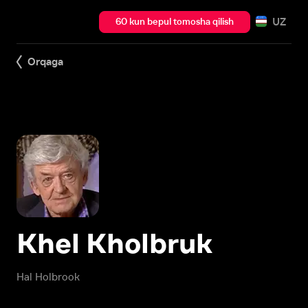
UZ
60 kun bepul tomosha qilish
Orqaga
Khel Kholbruk
Hal Holbrook