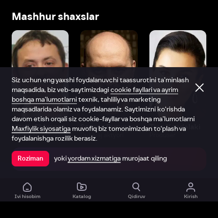
Mashhur shaxslar
Siz uchun eng yaxshi foydalanuvchi taassurotini ta’minlash
maqsadida, biz veb-saytimizdagi
cookie fayllari va ayrim
boshqa ma’lumotlarni
texnik, tahliliy va marketing
maqsadlarida olamiz va foydalanamiz. Saytimizni ko‘rishda
davom etish orqali siz cookie-fayllar va boshqa ma’lumotlarni
Vitaliy Shlyappo
Sergey Burunov
Tina Kandelaki
Maxfiylik siyosatiga
muvofiq biz tomonimizdan to‘plash va
Produser
Dublyaj aktyori
Produser
foydalanishga rozilik berasiz.
yoki
yordam xizmatiga
murojaat qiling
Roziman
Ilovada ochish
Ivi hisobim
Katalog
Qidiruv
Kirish