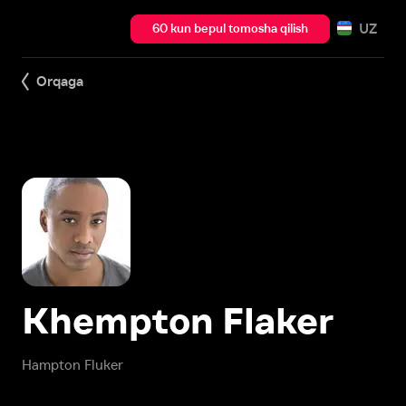
UZ
60 kun bepul tomosha qilish
Orqaga
Khempton Flaker
Hampton Fluker