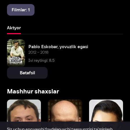
Filmlar: 1
Aktyor
Pablo Eskobar, yovuzlik egasi
2012 – 2018
Ivi reytingi: 8,5
Batafsil
Mashhur shaxslar
Siz uchun eng yaxshi foydalanuvchi taassurotini ta’minlash