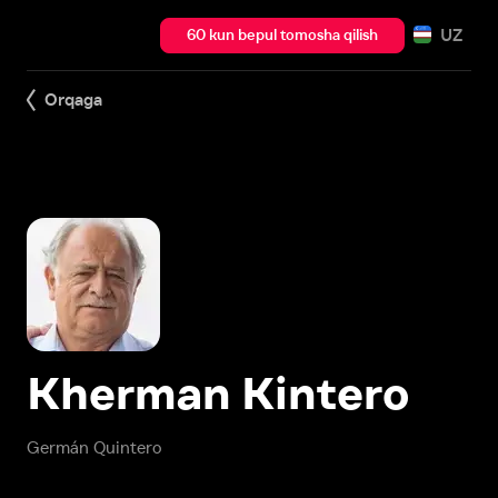
UZ
60 kun bepul tomosha qilish
Orqaga
Kherman Kintero
Germán Quintero