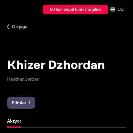
UZ
60 kun bepul tomosha qilish
Orqaga
Khizer Dzhordan
Heather Jordan
Filmlar: 1
Aktyor