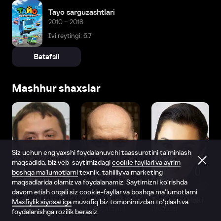
Tayo sarguzashtlari
2010 – 2018
Ivi reytingi: 6,7
Batafsil
Mashhur shaxslar
Siz uchun eng yaxshi foydalanuvchi taassurotini ta’minlash
maqsadida, biz veb-saytimizdagi
cookie fayllari va ayrim
boshqa ma’lumotlarni
texnik, tahliliy va marketing
maqsadlarida olamiz va foydalanamiz. Saytimizni ko‘rishda
davom etish orqali siz cookie-fayllar va boshqa ma’lumotlarni
Vitaliy Shlyappo
Sergey Burunov
Tina Kandelaki
Maxfiylik siyosatiga
muvofiq biz tomonimizdan to‘plash va
Produser
Dublyaj aktyori
Produser
foydalanishga rozilik berasiz.