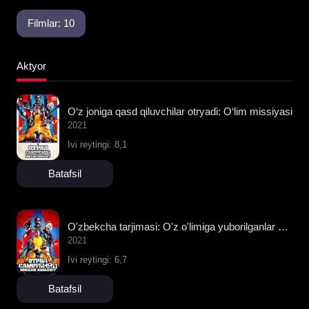
Filmlar: 10
Aktyor
O‘z joniga qasd qiluvchilar otryadi: O‘lim missiyasi
2021
Ivi reytingi: 8,1
Batafsil
O'zbekcha tarjimasi: O'z o'limiga yuborilganlar otryadi: Missiya
2021
Ivi reytingi: 6,7
Batafsil