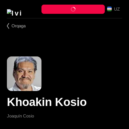
UZ
Orqaga
Khoakin Kosio
Joaquín Cosio