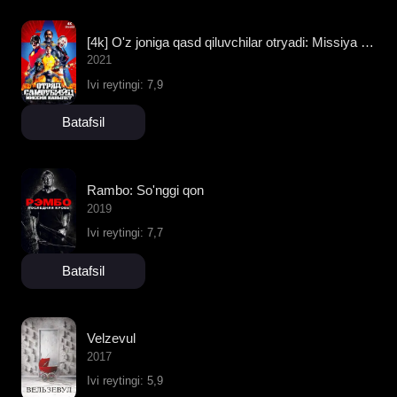
[4k] O'z joniga qasd qiluvchilar otryadi: Missiya navbatda
2021
Ivi reytingi: 7,9
Batafsil
Rambo: So'nggi qon
2019
Ivi reytingi: 7,7
Batafsil
Velzevul
2017
Ivi reytingi: 5,9