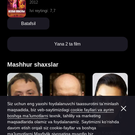
2012
Ivi reytingi: 7,7
Batafsil
Yana 2 ta film
Mashhur shaxslar
Siz uchun eng yaxshi foydalanuvchi taassurotini ta’minlash
maqsadida, biz veb-saytimizdagi
cookie fayllari va ayrim
boshqa ma’lumotlarni
texnik, tahliliy va marketing
maqsadlarida olamiz va foydalanamiz. Saytimizni ko‘rishda
davom etish orqali siz cookie-fayllar va boshqa
Vitaliy Shlyappo
Sergey Burunov
Tina Kandelaki
ma’lumotlarni
Maxfiylik siyosatiga
muvofiq biz