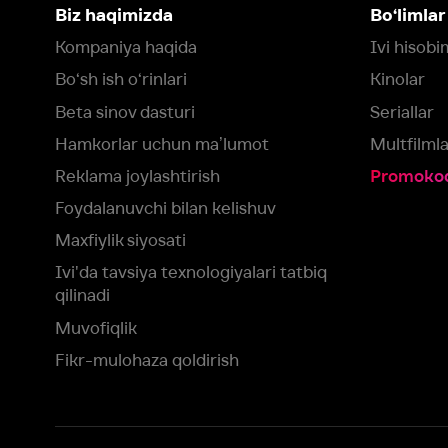
Foydalanuvchi bilan kelishuv
Maxfiylik siyosati
Ivi'da tavsiya texnologiyalari tatbiq
qilinadi
Muvofiqlik
Fikr-mulohaza qoldirish
Yuklash:
Mavjud:
Tomosha qiling:
App Store
Google Play
Smart TV
Siz uchun eng yaxshi foydalanuvchi taassurotini ta’minlash maqsadid
olamiz va foydalanamiz. Saytimizni ko‘rishda davom etish orqali siz c
©
2026
“Ivi.ru” MCHJ
rozilik berasiz.
HBO ® and related service marks are the property of Home 