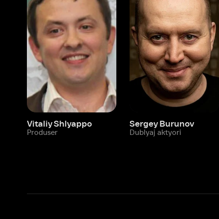
Vitaliy Shlyappo
Sergey Burunov
Tina
Produser
Dublyaj aktyori
Produ
Biz haqimizda
Bo‘limlar
Kompaniya haqida
Ivi hisobim
Bo‘sh ish o‘rinlari
Kinolar
Beta sinov dasturi
Seriallar
Hamkorlar uchun maʼlumot
Multfilmlar
Reklama joylashtirish
Promokodni faoll