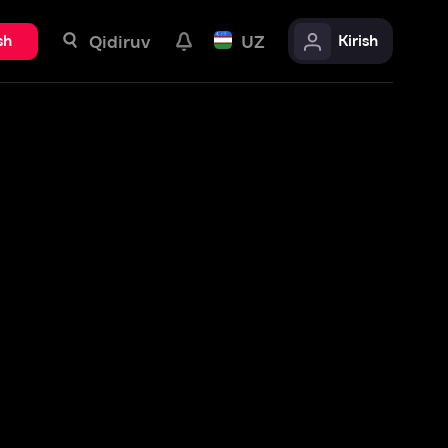
uv
UZ
Kirish