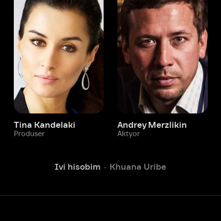
 Kandelaki
Andrey Merzlikin
ser
Aktyor
Aktyor
Ivi hisobim
Khuana Uribe
Yordam xizmati
Sizga doim yordam berishga
tayyormiz.
Operatorlarimiz 24/7 onlayn
Chatga yozish
Fil
ashtirish