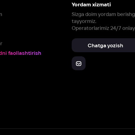
Yuklab oling:
Oching:
Barcha qurilmalar
RuStore
AppGallery
a, biz veb-saytimizdagi
cookie fayllari va ayrim boshqa ma’lumotlarni
te
ookie-fayllar va boshqa ma’lumotlarni
Maxfiylik siyosatiga
muvofiq biz t
Box Office, Inc