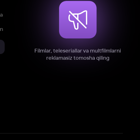
xnik, tahliliy va marketing maqsadlarida
omonimizdan to‘plash va foydalanishga