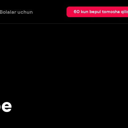
 uchun
Qidir
60 kun bepul tomosha qilish