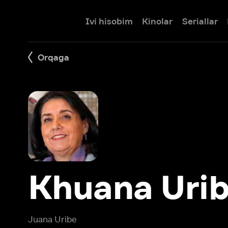
Ivi hisobim
Kinolar
Seriallar
Bolalar
Orqaga
Khuana Uribe
Juana Uribe