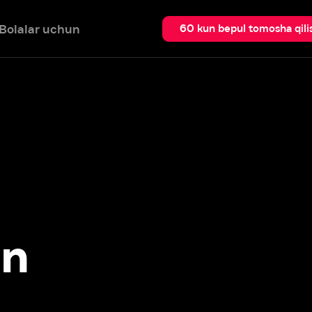
 uchun
Qidir
60 kun bepul tomosha qilish