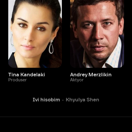
 Kandelaki
Andrey Merzlikin
ser
Aktyor
Aktyor
Ivi hisobim
Khyulya Shen
Yordam xizmati
Sizga doim yordam berishga
tayyormiz.
Operatorlarimiz 24/7 onlayn
Chatga yozish
Fil
ashtirish