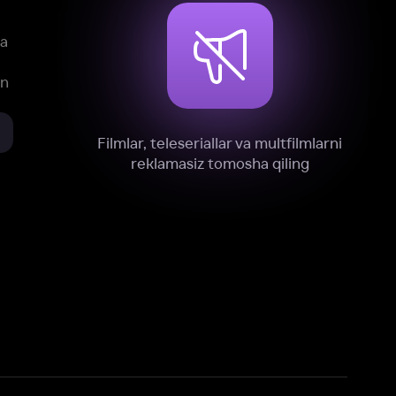
xnik, tahliliy va marketing maqsadlarida
omonimizdan to‘plash va foydalanishga