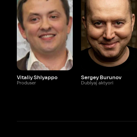
Vitaliy Shlyappo
Sergey Burunov
Tina
Produser
Dublyaj aktyori
Produ
Biz haqimizda
Bo‘limlar
Kompaniya haqida
Ivi hisobim
Bo‘sh ish o‘rinlari
Kinolar
Beta sinov dasturi
Seriallar
Hamkorlar uchun maʼlumot
Multfilmlar
Reklama joylashtirish
Promokodni faoll