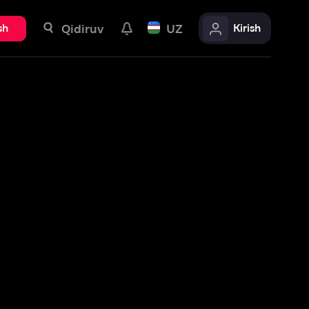
uv
UZ
Kirish