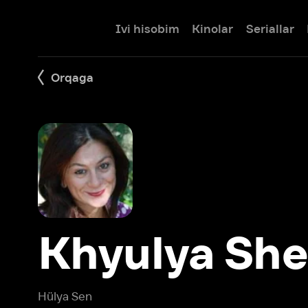
Ivi hisobim
Kinolar
Seriallar
Bolalar
Orqaga
Khyulya Shen
Hülya Sen