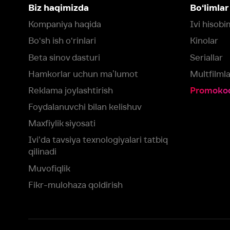
Foydalanuvchi bilan kelishuv
Maxfiylik siyosati
Ivi'da tavsiya texnologiyalari tatbiq
qilinadi
Muvofiqlik
Fikr-mulohaza qoldirish
Yuklash:
Mavjud:
Tomosha qiling:
App Store
Google Play
Smart TV
Siz uchun eng yaxshi foydalanuvchi taassurotini ta’minlash maqsadid
olamiz va foydalanamiz. Saytimizni ko‘rishda davom etish orqali siz c
©
2026
“Ivi.ru” MCHJ
rozilik berasiz.
HBO ® and related service marks are the property of Home 