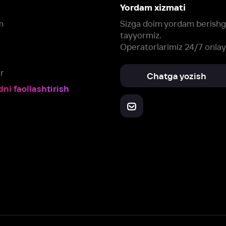
Yuklab oling:
Oching:
Barcha qurilmalar
RuStore
AppGallery
a, biz veb-saytimizdagi
cookie fayllari va ayrim boshqa ma’lumotlarni
te
ookie-fayllar va boshqa ma’lumotlarni
Maxfiylik siyosatiga
muvofiq biz t
Box Office, Inc