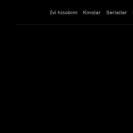
Ivi hisobim
Kinolar
Seriallar
Bolalar