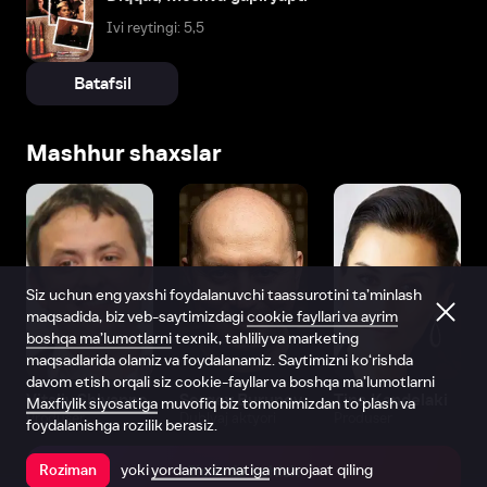
Ivi reytingi: 5,5
Batafsil
Mashhur shaxslar
Siz uchun eng yaxshi foydalanuvchi taassurotini ta’minlash
maqsadida, biz veb-saytimizdagi
cookie fayllari va ayrim
boshqa ma’lumotlarni
texnik, tahliliy va marketing
maqsadlarida olamiz va foydalanamiz. Saytimizni ko‘rishda
davom etish orqali siz cookie-fayllar va boshqa ma’lumotlarni
Vitaliy Shlyappo
Sergey Burunov
Tina Kandelaki
Maxfiylik siyosatiga
muvofiq biz tomonimizdan to‘plash va
Produser
Dublyaj aktyori
Produser
foydalanishga rozilik berasiz.
yoki
yordam xizmatiga
murojaat qiling
Roziman
Ilovada ochish