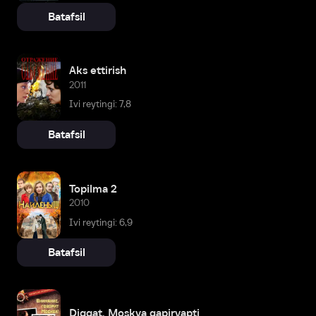
Batafsil
Aks ettirish
2011
Ivi reytingi: 7,8
Batafsil
Topilma 2
2010
Ivi reytingi: 6,9
Batafsil
Diqqat, Moskva gapiryapti