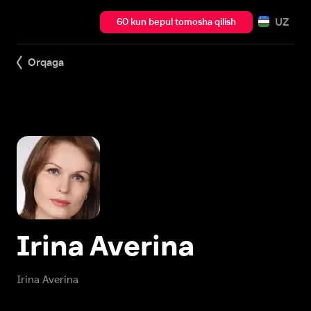
UZ
60 kun bepul tomosha qilish
Orqaga
Irina Averina
Irina Averina