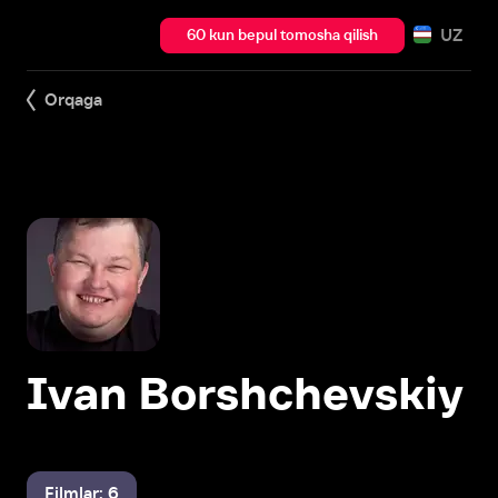
UZ
60 kun bepul tomosha qilish
Orqaga
Ivan Borshchevskiy
Filmlar: 6