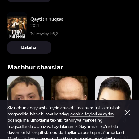
Qaytish nuqtasi
2021
Ivi reytingi: 6,2
Batafsil
Mashhur shaxslar
Siz uchun eng yaxshi foydalanuvchi taassurotini ta’minlash
maqsadida, biz veb-saytimizdagi
cookie fayllari va ayrim
boshqa ma’lumotlarni
texnik, tahliliy va marketing
maqsadlarida olamiz va foydalanamiz. Saytimizni ko‘rishda
davom etish orqali siz cookie-fayllar va boshqa ma’lumotlarni
Vitaliy Shlyappo
Sergey Burunov
Tina Kandelaki
Maxfiylik siyosatiga
muvofiq biz tomonimizdan to‘plash va