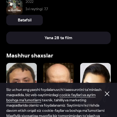
2022
Ivi reytingi: 7,7
Batafsil
Yana 28 ta film
Mashhur shaxslar
Siz uchun eng yaxshi foydalanuvchi taassurotini ta’minlash
maqsadida, biz veb-saytimizdagi
cookie fayllari va ayrim
boshqa ma’lumotlarni
texnik, tahliliy va marketing
maqsadlarida olamiz va foydalanamiz. Saytimizni ko‘rishda
davom etish orqali siz cookie-fayllar va boshqa ma’lumotlarni
Vitaliy Shlyappo
Sergey Burunov
Tina Kandelaki
Maxfiylik siyosatiga
muvofiq biz tomonimizdan to‘plash va