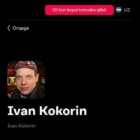
UZ
60 kun bepul tomosha qilish
Orqaga
Ivan Kokorin
Ivan Kokorin