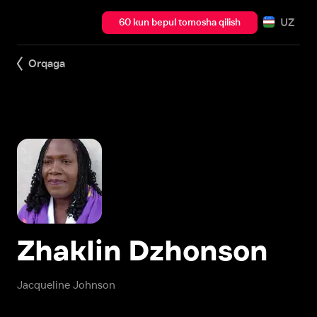
UZ
60 kun bepul tomosha qilish
Orqaga
Zhaklin Dzhonson
Jacqueline Johnson