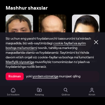
Mashhur shaxslar
Siz uchun eng yaxshi foydalanuvchi taassurotini ta’minlash
maqsadida, biz veb-saytimizdagi
cookie fayllari va ayrim
boshqa ma’lumotlarni
texnik, tahliliy va marketing
maqsadlarida olamiz va foydalanamiz. Saytimizni ko‘rishda
davom etish orqali siz cookie-fayllar va boshqa ma’lumotlarni
Vitaliy Shlyappo
Sergey Burunov
Tina Kandelaki
Maxfiylik siyosatiga
muvofiq biz tomonimizdan to‘plash va
Produser
Dublyaj aktyori
Produser
foydalanishga rozilik berasiz.
yoki
yordam xizmatiga
murojaat qiling
Roziman
Ilovada ochish
Ivi hisobim
Katalog
Qidiruv
Kirish