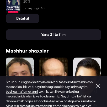
2013
Ivi reytingi: 7,8
Batafsil
Yana 21 ta film
Mashhur shaxslar
Siz uchun eng yaxshi foydalanuvchi taassurotini ta’minlash
maqsadida, biz veb-saytimizdagi
cookie fayllari va ayrim
boshqa ma’lumotlarni
texnik, tahliliy va marketing
maqsadlarida olamiz va foydalanamiz. Saytimizni ko‘rishda
davom etish orqali siz cookie-fayllar va boshqa ma’lumotlarni
Vitaliy Shlyappo
Sergey Burunov
Tina Kandelaki
Maxfiylik siyosatiga
muvofiq biz tomonimizdan to‘plash va