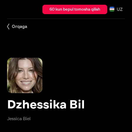
UZ
60 kun bepul tomosha qilish
Orqaga
Dzhessika Bil
Jessica Biel