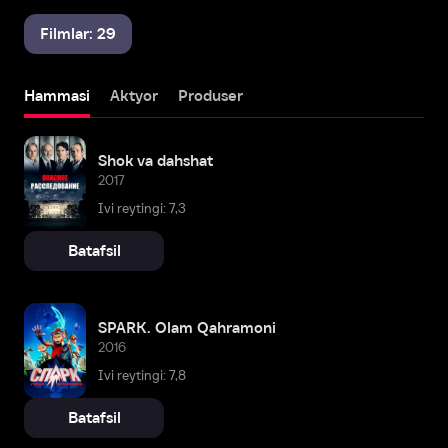
Filmlar: 29
Hammasi
Aktyor
Produser
Shok va dahshat
2017
Ivi reytingi: 7,3
Batafsil
SPARK. Olam Qahramoni
2016
Ivi reytingi: 7,8
Batafsil