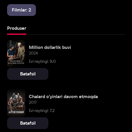
Filmlar: 2
Produser
Million dollarlik buvi
2024
Ivi reytingi: 9,0
Batafsil
Chalard o'yinlari davom etmoqda
2017
Ivi reytingi: 7,2
Batafsil