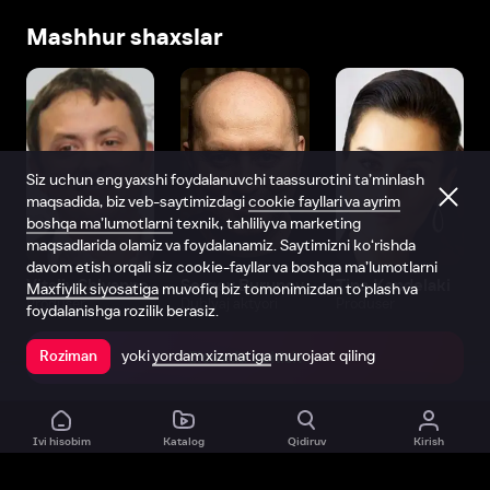
Mashhur shaxslar
Siz uchun eng yaxshi foydalanuvchi taassurotini ta’minlash
maqsadida, biz veb-saytimizdagi
cookie fayllari va ayrim
boshqa ma’lumotlarni
texnik, tahliliy va marketing
maqsadlarida olamiz va foydalanamiz. Saytimizni ko‘rishda
davom etish orqali siz cookie-fayllar va boshqa ma’lumotlarni
Vitaliy Shlyappo
Sergey Burunov
Tina Kandelaki
Maxfiylik siyosatiga
muvofiq biz tomonimizdan to‘plash va
Produser
Dublyaj aktyori
Produser
foydalanishga rozilik berasiz.
yoki
yordam xizmatiga
murojaat qiling
Roziman
Ilovada ochish
Ivi hisobim
Katalog
Qidiruv
Kirish