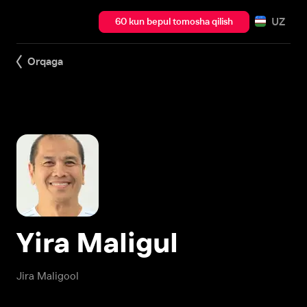
UZ
60 kun bepul tomosha qilish
Orqaga
Yira Maligul
Jira Maligool