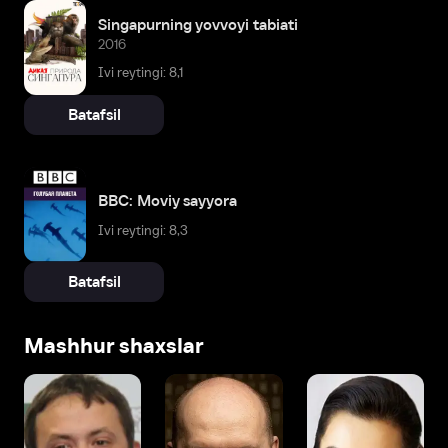
Singapurning yovvoyi tabiati
2016
Ivi reytingi: 8,1
Batafsil
BBC: Moviy sayyora
Ivi reytingi: 8,3
Batafsil
Mashhur shaxslar