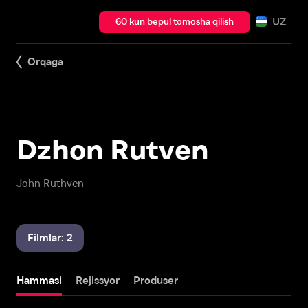
UZ
60 kun bepul tomosha qilish
Orqaga
Dzhon Rutven
John Ruthven
Filmlar: 2
Hammasi
Rejissyor
Produser