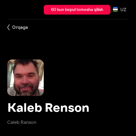
UZ
60 kun bepul tomosha qilish
Orqaga
Kaleb Renson
Caleb Ranson