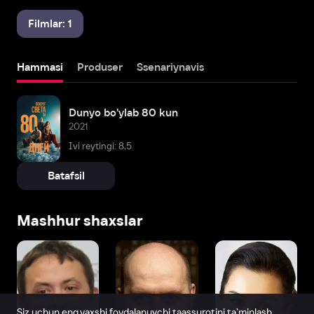
Filmlar: 1
Hammasi
Produser
Ssenariynavis
Dunyo bo'ylab 80 kun
2021
Ivi reytingi: 8,5
Batafsil
Mashhur shaxslar
Siz uchun eng yaxshi foydalanuvchi taassurotini ta’minlash