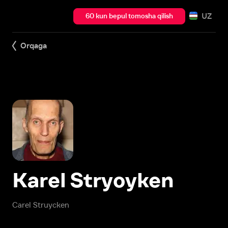
UZ
60 kun bepul tomosha qilish
Orqaga
Karel Stryoyken
Carel Struycken