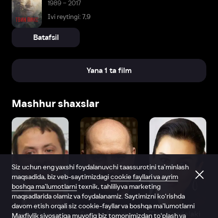
1989 – 2017
Ivi reytingi: 7,9
Batafsil
Yana 1 ta film
Mashhur shaxslar
Siz uchun eng yaxshi foydalanuvchi taassurotini ta’minlash
maqsadida, biz veb-saytimizdagi
cookie fayllari va ayrim
boshqa ma’lumotlarni
texnik, tahliliy va marketing
maqsadlarida olamiz va foydalanamiz. Saytimizni ko‘rishda
davom etish orqali siz cookie-fayllar va boshqa ma’lumotlarni
Vitaliy Shlyappo
Sergey Burunov
Tina Kandelaki
Maxfiylik siyosatiga
muvofiq biz tomonimizdan to‘plash va