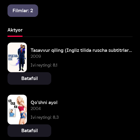
Filmlar: 2
Aktyor
Tasavvur qiling (Ingliz tilida ruscha subtitrlar bilan)
2009
Ivi reytingi: 8,1
Batafsil
Qo'shni ayol
2004
Ivi reytingi: 8,3
Batafsil