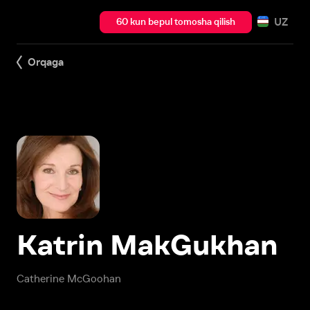
UZ
60 kun bepul tomosha qilish
Orqaga
Katrin MakGukhan
Catherine McGoohan