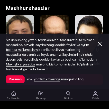
Mashhur shaxslar
Siz uchun eng yaxshi foydalanuvchi taassurotini ta’minlash
maqsadida, biz veb-saytimizdagi
cookie fayllari va ayrim
boshqa ma’lumotlarni
texnik, tahliliy va marketing
maqsadlarida olamiz va foydalanamiz. Saytimizni ko‘rishda
davom etish orqali siz cookie-fayllar va boshqa ma’lumotlarni
Vitaliy Shlyappo
Sergey Burunov
Tina Kandelaki
Maxfiylik siyosatiga
muvofiq biz tomonimizdan to‘plash va
Produser
Dublyaj aktyori
Produser
foydalanishga rozilik berasiz.
yoki
yordam xizmatiga
murojaat qiling
Roziman
Ilovada ochish
Ivi hisobim
Katalog
Qidiruv
Kirish