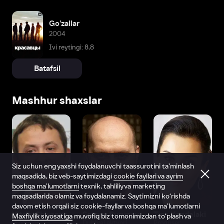
Go'zallar
2004
Ivi reytingi: 8,8
Batafsil
Mashhur shaxslar
Siz uchun eng yaxshi foydalanuvchi taassurotini ta’minlash
maqsadida, biz veb-saytimizdagi
cookie fayllari va ayrim
boshqa ma’lumotlarni
texnik, tahliliy va marketing
maqsadlarida olamiz va foydalanamiz. Saytimizni ko‘rishda
davom etish orqali siz cookie-fayllar va boshqa ma’lumotlarni
Vitaliy Shlyappo
Sergey Burunov
Tina Kandelaki
Maxfiylik siyosatiga
muvofiq biz tomonimizdan to‘plash va
Produser
Dublyaj aktyori
Produser