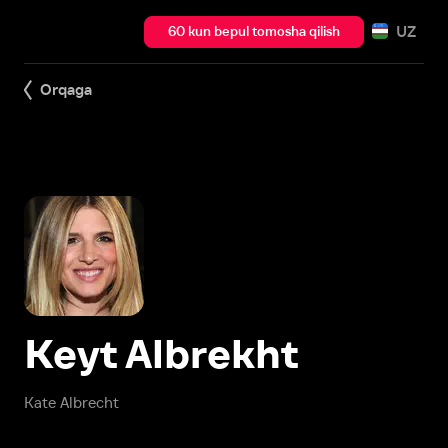
UZ
60 kun bepul tomosha qilish
Orqaga
Keyt Albrekht
Kate Albrecht