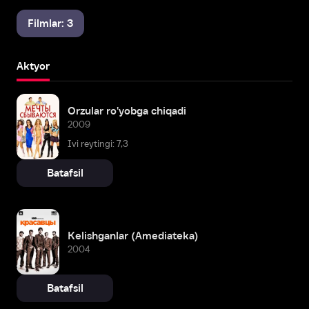
Filmlar: 3
Aktyor
Orzular ro'yobga chiqadi
2009
Ivi reytingi: 7,3
Batafsil
Kelishganlar (Amediateka)
2004
Batafsil