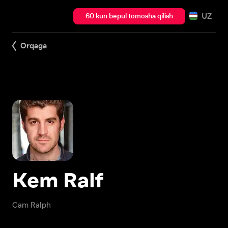
UZ
60 kun bepul tomosha qilish
Orqaga
Kem Ralf
Cam Ralph