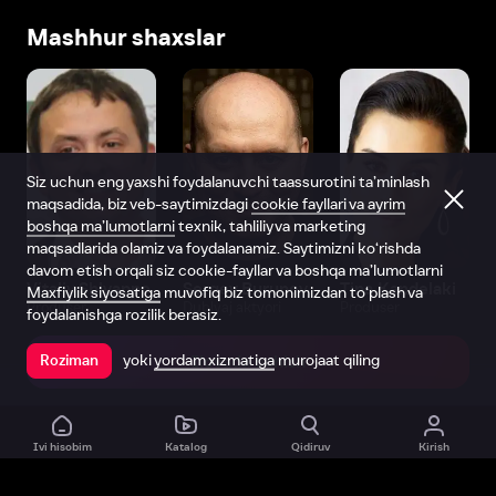
Mashhur shaxslar
Siz uchun eng yaxshi foydalanuvchi taassurotini ta’minlash
maqsadida, biz veb-saytimizdagi
cookie fayllari va ayrim
boshqa ma’lumotlarni
texnik, tahliliy va marketing
maqsadlarida olamiz va foydalanamiz. Saytimizni ko‘rishda
davom etish orqali siz cookie-fayllar va boshqa ma’lumotlarni
Vitaliy Shlyappo
Sergey Burunov
Tina Kandelaki
Maxfiylik siyosatiga
muvofiq biz tomonimizdan to‘plash va
Produser
Dublyaj aktyori
Produser
foydalanishga rozilik berasiz.
yoki
yordam xizmatiga
murojaat qiling
Roziman
Ilovada ochish
Ivi hisobim
Katalog
Qidiruv
Kirish