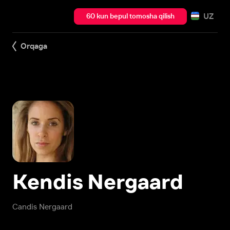
UZ
60 kun bepul tomosha qilish
Orqaga
Kendis Nergaard
Candis Nergaard