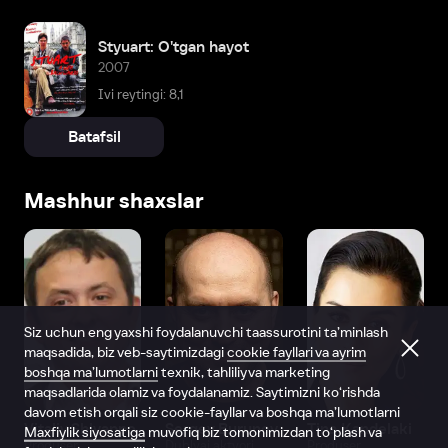
Styuart: O'tgan hayot
2007
Ivi reytingi: 8,1
Batafsil
Mashhur shaxslar
Siz uchun eng yaxshi foydalanuvchi taassurotini ta’minlash
maqsadida, biz veb-saytimizdagi
cookie fayllari va ayrim
boshqa ma’lumotlarni
texnik, tahliliy va marketing
maqsadlarida olamiz va foydalanamiz. Saytimizni ko‘rishda
davom etish orqali siz cookie-fayllar va boshqa ma’lumotlarni
Vitaliy Shlyappo
Sergey Burunov
Tina Kandelaki
Maxfiylik siyosatiga
muvofiq biz tomonimizdan to‘plash va
Produser
Dublyaj aktyori
Produser