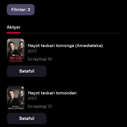
Filmlar: 3
Aktyor
Hayot teskari tomonga (Amediateka)
2007
Ivi reytingi: 8,1
Batafsil
Hayot teskari tomondan
2007
Ivi reytingi: 7,7
Batafsil