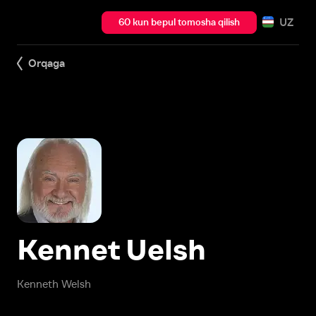
UZ
60 kun bepul tomosha qilish
Orqaga
Kennet Uelsh
Kenneth Welsh