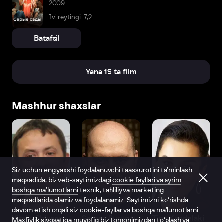
2009
Ivi reytingi: 7,2
Batafsil
Yana 19 ta film
Mashhur shaxslar
Siz uchun eng yaxshi foydalanuvchi taassurotini ta’minlash
maqsadida, biz veb-saytimizdagi
cookie fayllari va ayrim
boshqa ma’lumotlarni
texnik, tahliliy va marketing
maqsadlarida olamiz va foydalanamiz. Saytimizni ko‘rishda
davom etish orqali siz cookie-fayllar va boshqa ma’lumotlarni
Vitaliy Shlyappo
Sergey Burunov
Tina Kandelaki
Maxfiylik siyosatiga
muvofiq biz tomonimizdan to‘plash va