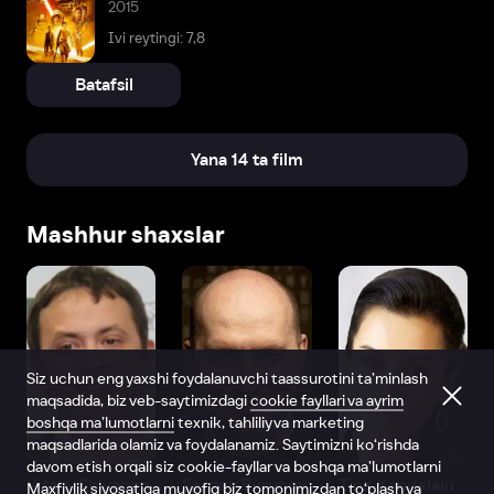
2015
Ivi reytingi: 7,8
Batafsil
Yana 14 ta film
Mashhur shaxslar
Siz uchun eng yaxshi foydalanuvchi taassurotini ta’minlash
maqsadida, biz veb-saytimizdagi
cookie fayllari va ayrim
boshqa ma’lumotlarni
texnik, tahliliy va marketing
maqsadlarida olamiz va foydalanamiz. Saytimizni ko‘rishda
davom etish orqali siz cookie-fayllar va boshqa ma’lumotlarni
Vitaliy Shlyappo
Sergey Burunov
Tina Kandelaki
Maxfiylik siyosatiga
muvofiq biz tomonimizdan to‘plash va