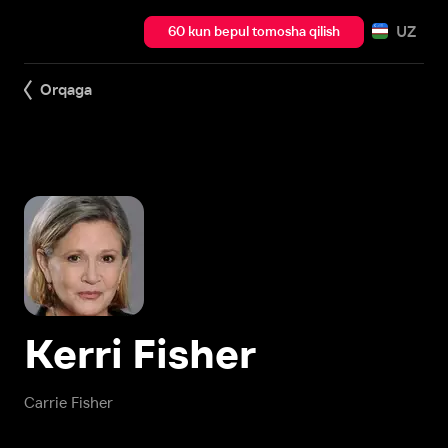
UZ
60 kun bepul tomosha qilish
Orqaga
Kerri Fisher
Carrie Fisher