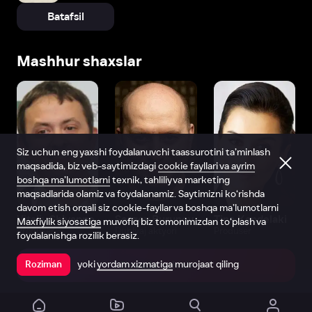
Batafsil
Mashhur shaxslar
Siz uchun eng yaxshi foydalanuvchi taassurotini ta’minlash
maqsadida, biz veb-saytimizdagi
cookie fayllari va ayrim
boshqa ma’lumotlarni
texnik, tahliliy va marketing
maqsadlarida olamiz va foydalanamiz. Saytimizni ko‘rishda
davom etish orqali siz cookie-fayllar va boshqa ma’lumotlarni
Vitaliy Shlyappo
Sergey Burunov
Tina Kandelaki
Maxfiylik siyosatiga
muvofiq biz tomonimizdan to‘plash va
Produser
Dublyaj aktyori
Produser
foydalanishga rozilik berasiz.
yoki
yordam xizmatiga
murojaat qiling
Roziman
Ilovada ochish