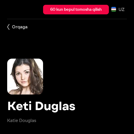
UZ
60 kun bepul tomosha qilish
Orqaga
Keti Duglas
Katie Douglas