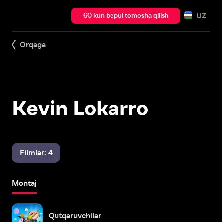
UZ
60 kun bepul tomosha qilish
Orqaga
Kevin Lokarro
Filmlar: 4
Montaj
Qutqaruvchilar