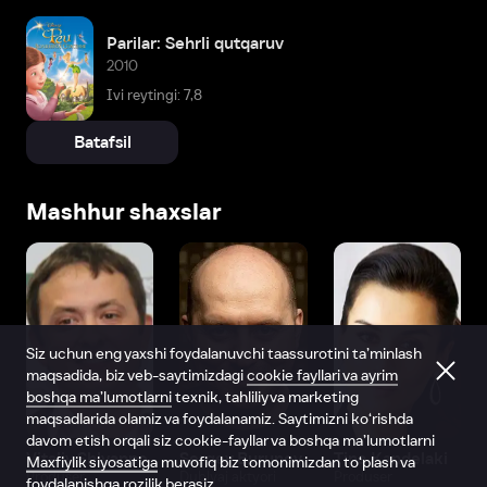
Parilar: Sehrli qutqaruv
2010
Ivi reytingi: 7,8
Batafsil
Mashhur shaxslar
Siz uchun eng yaxshi foydalanuvchi taassurotini ta’minlash
maqsadida, biz veb-saytimizdagi
cookie fayllari va ayrim
boshqa ma’lumotlarni
texnik, tahliliy va marketing
maqsadlarida olamiz va foydalanamiz. Saytimizni ko‘rishda
davom etish orqali siz cookie-fayllar va boshqa ma’lumotlarni
Vitaliy Shlyappo
Sergey Burunov
Tina Kandelaki
Maxfiylik siyosatiga
muvofiq biz tomonimizdan to‘plash va
Produser
Dublyaj aktyori
Produser
foydalanishga rozilik berasiz.